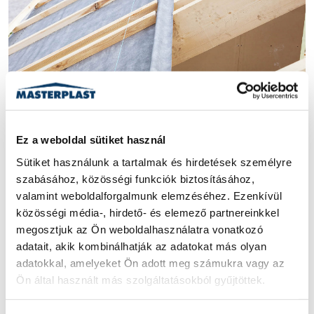
DIFFÚZIÓS FÓLIA
PÁRAÁTERESZTŐ FÓLIA
Ez a weboldal sütiket használ
A páraáteresztő fólia felrakása
Sütiket használunk a tartalmak és hirdetések személyre 
A legfontosabb feltételei annak, hogy otthonunk
szabásához, közösségi funkciók biztosításához, 
hosszútávon kellő védelmet nyújtson az, hogy a hely, ahol
valamint weboldalforgalmunk elemzéséhez. Ezenkívül 
élünk, a legjobb anyagok felhasználásával és...
közösségi média-, hirdető- és elemező partnereinkkel 
megosztjuk az Ön weboldalhasználatra vonatkozó 
2023. MÁJUS 22.
|
4 PERC
adatait, akik kombinálhatják az adatokat más olyan 
adatokkal, amelyeket Ön adott meg számukra vagy az 
ELOLVASOM
Ön által használt más szolgáltatásokból gyűjtöttek.