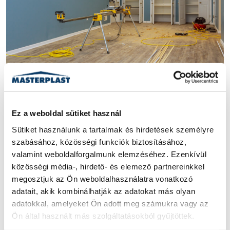
GIPSZKARTON
ÁLMENNYEZET
GIPSZKARTON MÉRETEK
Gipszkarton méretek és
Ez a weboldal sütiket használ
specifikációk
Sütiket használunk a tartalmak és hirdetések személyre 
szabásához, közösségi funkciók biztosításához, 
A gipszkartonozás egyre elterjedtebb szárazépítészeti
valamint weboldalforgalmunk elemzéséhez. Ezenkívül 
megoldás, főként tetőterek beépítéséhez, álmennyezetek
közösségi média-, hirdető- és elemező partnereinkkel 
kialakításához, térelválasztók létrehozás...
megosztjuk az Ön weboldalhasználatra vonatkozó 
adatait, akik kombinálhatják az adatokat más olyan 
2024. JÚNIUS 27.
|
4 PERC
adatokkal, amelyeket Ön adott meg számukra vagy az 
Ön által használt más szolgáltatásokból gyűjtöttek.
ELOLVASOM