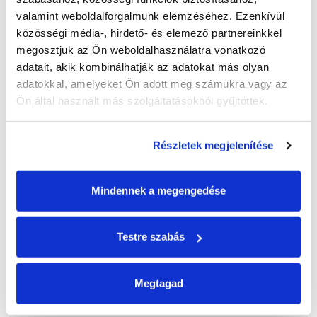
valamint weboldalforgalmunk elemzéséhez. Ezenkívül 
közösségi média-, hirdető- és elemező partnereinkkel 
megosztjuk az Ön weboldalhasználatra vonatkozó 
adatait, akik kombinálhatják az adatokat más olyan 
adatokkal, amelyeket Ön adott meg számukra vagy az 
Ön által használt más szolgáltatásokból gyűjtöttek.
Részletek megjelenítése
Mindennek a megengedése
ROOFBOND AC VÁPASZIVACS
Testre szabás
BŐVEBBEN
Megtagad