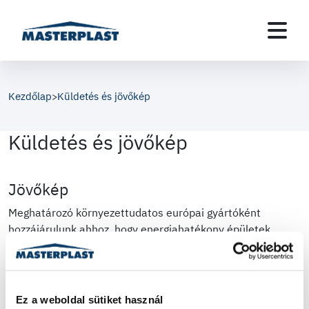
Kezdőlap
Küldetés és jövőkép
>
Küldetés és jövőkép
Jövőkép
Meghatározó környezettudatos európai gyártóként
hozzájárulunk ahhoz, hogy energiahatékony épületek
legyenek a világban.
Küldetés
Ez a weboldal sütiket használ