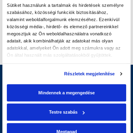
Büszkék vagyunk arra, hogy összetartó csapatként
Sütiket használunk a tartalmak és hirdetések személyre 
versenyképes termékekkel és vevőorientált
szabásához, közösségi funkciók biztosításához, 
szolgáltatásokkal támogatjuk partnereink fejlődését.
valamint weboldalforgalmunk elemzéséhez. Ezenkívül 
közösségi média-, hirdető- és elemező partnereinkkel 
megosztjuk az Ön weboldalhasználatra vonatkozó 
adatait, akik kombinálhatják az adatokat más olyan 
adatokkal, amelyeket Ön adott meg számukra vagy az 
Ön által használt más szolgáltatásokból gyűjtöttek.
Részletek megjelenítése
INFORMÁCIÓ
Mindennek a megengedése
Gyártás
Blogok
Hírek
Testre szabás
Rólunk
Termékpanasz
Megtagad