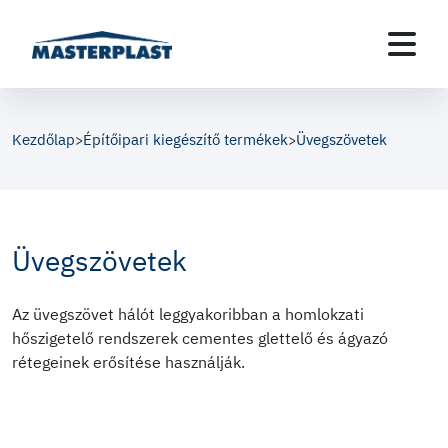
Kezdőlap
Építőipari kiegészítő termékek
Üvegszövetek
>
>
Üvegszövetek
Az üvegszövet hálót leggyakoribban a homlokzati
hőszigetelő rendszerek cementes glettelő és ágyazó
rétegeinek erősítése használják.