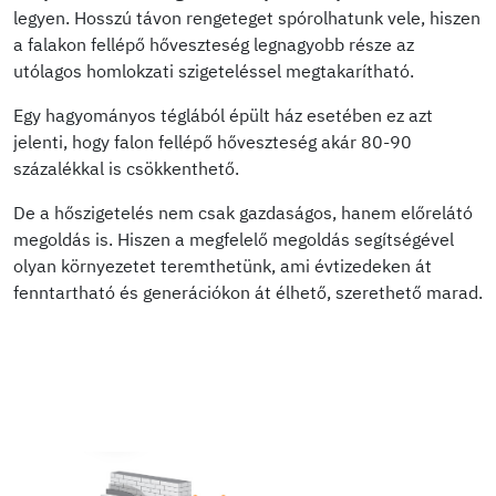
legyen. Hosszú távon rengeteget spórolhatunk vele, hiszen
a falakon fellépő hőveszteség legnagyobb része az
utólagos homlokzati szigeteléssel megtakarítható.
Egy hagyományos téglából épült ház esetében ez azt
jelenti, hogy falon fellépő hőveszteség akár 80-90
százalékkal is csökkenthető.
De a hőszigetelés nem csak gazdaságos, hanem előrelátó
megoldás is. Hiszen a megfelelő megoldás segítségével
olyan környezetet teremthetünk, ami évtizedeken át
fenntartható és generációkon át élhető, szerethető marad.