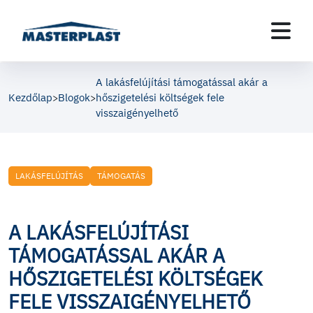
A lakásfelújítási támogatással akár a
Kezdőlap
Blogok
hőszigetelési költségek fele
>
>
visszaigényelhető
LAKÁSFELÚJÍTÁS
TÁMOGATÁS
A LAKÁSFELÚJÍTÁSI
TÁMOGATÁSSAL AKÁR A
HŐSZIGETELÉSI KÖLTSÉGEK
FELE VISSZAIGÉNYELHETŐ