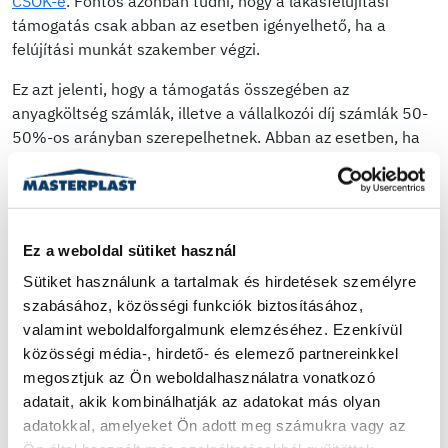
CSOK-é
. Fontos azonban tudni, hogy a lakásfelújítási
támogatás csak abban az esetben igényelhető, ha a
felújítási munkát szakember végzi.
Ez azt jelenti, hogy a támogatás összegében az
anyagköltség számlák, illetve a vállalkozói díj számlák 50-
50%-os arányban szerepelhetnek. Abban az esetben, ha
csak az alapanyagot vásároljuk meg és mi magunk
szeretnénk elvégezni a felújítást, a támogatás
igénybevételére nincs lehetőségünk.
Szerződést kell kötni a kivitelezővel, ha pedig az anyagot is
Ez a weboldal sütiket használ
ő biztosítja, azt tételesen fel kell tüntetni a számláján.
Sütiket használunk a tartalmak és hirdetések személyre 
Fontos továbbá azt is megjegyezni, hogy rokonnal sajnos
szabásához, közösségi funkciók biztosításához, 
nem dolgoztathatunk. A kivitelező nem lehet közeli
valamint weboldalforgalmunk elemzéséhez. Ezenkívül 
hozzátartozónk, még abban az esetben sem, ha egy
közösségi média-, hirdető- és elemező partnereinkkel 
legálisan bejegyzett cég keretein belül dolgozna nekünk.
megosztjuk az Ön weboldalhasználatra vonatkozó 
adatait, akik kombinálhatják az adatokat más olyan 
De a számlák összegére is érdemes odafigyelnünk. Az
adatokkal, amelyeket Ön adott meg számukra vagy az 
elköltött 6 millió forintról szóló összegből ugyanis vagy az