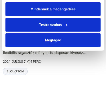
RAGASZTÓK
Mindennek a megengedése
Csemperagasztó használata,
csemperagasztó bekeverése
Testre szabás
szakszerűen
Megtagad
Cikkünkben a csemperagasztó használata mellett a
csemperagasztó bekeverése is szóba kerül, illetve a
flexibilis ragasztók előnyeit is alaposan kiveséz...
2024. JÚLIUS 7.
|
4 PERC
ELOLVASOM