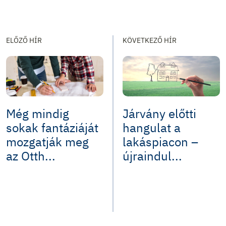
ELŐZŐ HÍR
KÖVETKEZŐ HÍR
Még mindig
Járvány előtti
sokak fantáziáját
hangulat a
mozgatják meg
lakáspiacon –
az Otth...
újraindul...