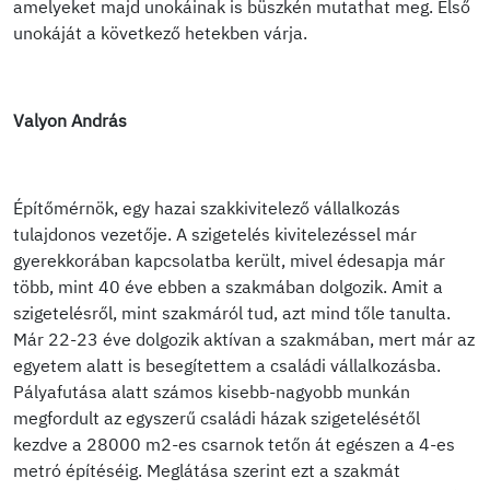
amelyeket majd unokáinak is büszkén mutathat meg. Első
unokáját a következő hetekben várja.
Valyon András
Építőmérnök, egy hazai szakkivitelező vállalkozás
tulajdonos vezetője. A szigetelés kivitelezéssel már
gyerekkorában kapcsolatba került, mivel édesapja már
több, mint 40 éve ebben a szakmában dolgozik. Amit a
szigetelésről, mint szakmáról tud, azt mind tőle tanulta.
Már 22-23 éve dolgozik aktívan a szakmában, mert már az
egyetem alatt is besegítettem a családi vállalkozásba.
Pályafutása alatt számos kisebb-nagyobb munkán
megfordult az egyszerű családi házak szigetelésétől
kezdve a 28000 m2-es csarnok tetőn át egészen a 4-es
metró építéséig. Meglátása szerint ezt a szakmát