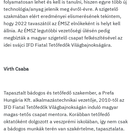
folyamatosan lehet és kell is tanulni, hiszen egyre több új
technológia/anyag jelenik meg évről-évre. A szigetelő
szakmában elért eredményei elismerésének tekintem,
hogy 2022 tavaszától az ÉMSZ elnökeként is helyt kell
állnia. Az ÉMSZ legutóbbi vezetőségi ülésén pedig
megbízták a magyar szigetelő csapat felkészítésével az
idei svájci IFD Fiatal Tetőfedők Világbajnokságára.
Virth Csaba
Tapasztalt bádogos és tetőfedő szakember, a Prefa
Hungária Kft. alkalmazástechnikai vezetője, 2010-től az
IFD Fiatal Tetőfedők Világbajnokságán induló magyar
magas-tetős csapat mentora. Korábban tetőfedő
oktatóként dolgozott a veszprémi iskolában, így nem csak
a bádogos munkák terén van szakértelme, tapasztalata.