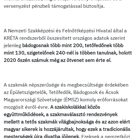
versenyzést pénzbeli támogatással biztosítja.
A Nemzeti Szakképzési és Felnőttképzési Hivatal által a
KRÉTA rendszerből összesített országos adatok szerint
jelenleg
bádogosnak több mint 200, tetőfedőnek több
mint 130, szigetelőnek 240-nél is többen tanulnak, holott
2020 őszén számuk még az ötvenet sem érte el
.
A szakmák népszerűsége és megbecsültsége érdekében
az Épületszigetelők, Tetőfedők, Bádogosok és Ácsok
Magyarországi Szövetsége (ÉMSZ) komoly erőforrásokat
mozgósít évről-évre.
A szakiskolákkal közös
együttműködések, a szakmaválasztó rendezvények
mellett a tetős szakmák világbajnoksága és az azon elért
magyar sikerek is hozzájárultak, hogy ezek a tradicionális
mesterségek újra divatba jöjjenek.
Ezeknek a nemzetközi