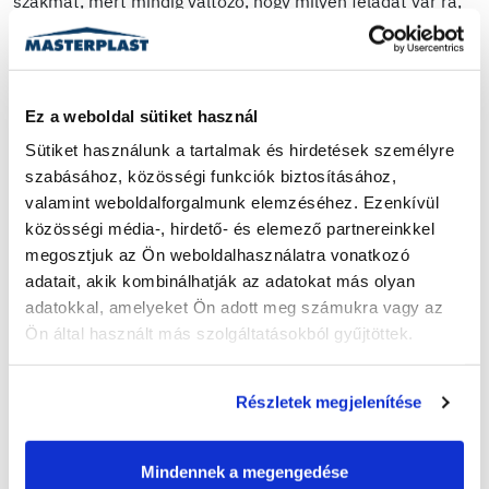
szakmát, mert mindig változó, hogy milyen feladat vár rá,
és az elvégzett munka gyümölcse még sok évig látható. A
versenyre az aranyéremért utazik. Bár a feladatokhoz
hasonló munkákat végez a mindennapokban, a roppant
feszes, 8 órás időkeret megnehezítheti a dolgát. Munka
Ez a weboldal sütiket használ
közben zenét hallgat. Szabadidejét két gyönyörű
Sütiket használunk a tartalmak és hirdetések személyre 
gyermekével, a 2 és fél éves Alen Ébennel és a 6 éves Lia
szabásához, közösségi funkciók biztosításához, 
Mollival tölti. Azt is elárulta, hogy amikor 2011-ben
valamint weboldalforgalmunk elemzéséhez. Ezenkívül 
megkezdte a gyakorlatát egyből egy magastetőn kellett
közösségi média-, hirdető- és elemező partnereinkkel 
elvégeznie egy feladatot. Eleinte félt egy kicsit, de elég
megosztjuk az Ön weboldalhasználatra vonatkozó 
hamar hozzászokott a magassághoz.
adatait, akik kombinálhatják az adatokat más olyan 
adatokkal, amelyeket Ön adott meg számukra vagy az 
Ön által használt más szolgáltatásokból gyűjtöttek.
Vlkovszky Norbi
Részletek megjelenítése
Több generációs bádogos család tagja, így nem volt nehéz
számára a szakmaválasztás. 18 éves kora óta dolgozik a
Mindennek a megengedése