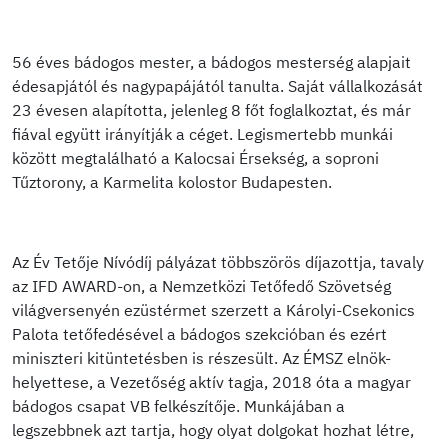
56 éves bádogos mester, a bádogos mesterség alapjait
édesapjától és nagypapájától tanulta. Saját vállalkozását
23 évesen alapította, jelenleg 8 főt foglalkoztat, és már
fiával együtt irányítják a céget. Legismertebb munkái
között megtalálható a Kalocsai Érsekség, a soproni
Tűztorony, a Karmelita kolostor Budapesten.
Az Év Tetője Nívódíj pályázat többszörös díjazottja, tavaly
az IFD AWARD-on, a Nemzetközi Tetőfedő Szövetség
világversenyén ezüstérmet szerzett a Károlyi-Csekonics
Palota tetőfedésével a bádogos szekcióban és ezért
miniszteri kitüntetésben is részesült. Az ÉMSZ elnök-
helyettese, a Vezetőség aktív tagja, 2018 óta a magyar
bádogos csapat VB felkészítője. Munkájában a
legszebbnek azt tartja, hogy olyat dolgokat hozhat létre,