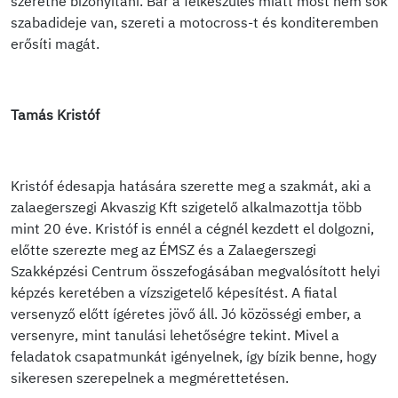
szeretne bizonyítani. Bár a felkészülés miatt most nem sok
szabadideje van, szereti a motocross-t és konditeremben
erősíti magát.
Tamás Kristóf
Kristóf édesapja hatására szerette meg a szakmát, aki a
zalaegerszegi Akvaszig Kft szigetelő alkalmazottja több
mint 20 éve. Kristóf is ennél a cégnél kezdett el dolgozni,
előtte szerezte meg az ÉMSZ és a Zalaegerszegi
Szakképzési Centrum összefogásában megvalósított helyi
képzés keretében a vízszigetelő képesítést. A fiatal
versenyző előtt ígéretes jövő áll. Jó közösségi ember, a
versenyre, mint tanulási lehetőségre tekint. Mivel a
feladatok csapatmunkát igényelnek, így bízik benne, hogy
sikeresen szerepelnek a megmérettetésen.