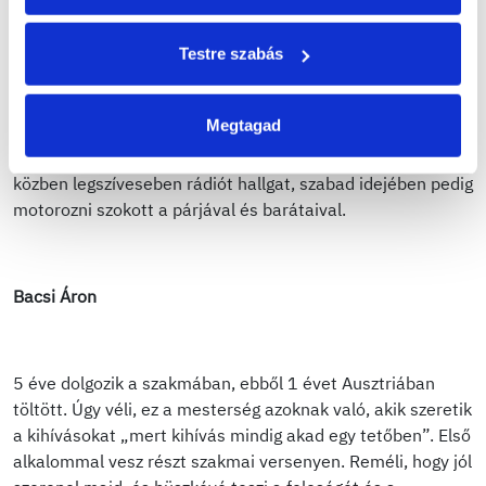
szakmában, amelyet büszkén képvisel és nagyon szeret.
„Ahány ember, annyi féle csomóponti megoldás létezik,
mindig lehet újat alkotni, ami majd sok éven keresztül
Testre szabás
megmarad” – mondta el a munkájáról. A versennyel
kapcsolatban úgy fogalmazott: „Már önmagában az
Megtagad
hatalmas eredmény, hogy ide eljuthatok, de szeretném
kihozni a lehető legjobbat magamból.” Norbi munka
közben legszíveseben rádiót hallgat, szabad idejében pedig
motorozni szokott a párjával és barátaival.
Bacsi Áron
5 éve dolgozik a szakmában, ebből 1 évet Ausztriában
töltött. Úgy véli, ez a mesterség azoknak való, akik szeretik
a kihívásokat „mert kihívás mindig akad egy tetőben”. Első
alkalommal vesz részt szakmai versenyen. Reméli, hogy jól