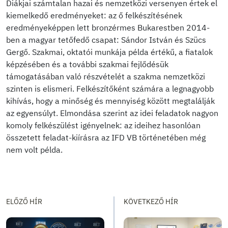
Diákjai számtalan hazai és nemzetközi versenyen értek el
kiemelkedő eredményeket: az ő felkészítésének
eredményeképpen lett bronzérmes Bukarestben 2014-
ben a magyar tetőfedő csapat: Sándor István és Szücs
Gergő. Szakmai, oktatói munkája példa értékű, a fiatalok
képzésében és a további szakmai fejlődésük
támogatásában való részvételét a szakma nemzetközi
szinten is elismeri. Felkészítőként számára a legnagyobb
kihívás, hogy a minőség és mennyiség között megtalálják
az egyensúlyt. Elmondása szerint az idei feladatok nagyon
komoly felkészülést igényelnek: az ideihez hasonlóan
összetett feladat-kiírásra az IFD VB történetében még
nem volt példa.
ELŐZŐ HÍR
KÖVETKEZŐ HÍR