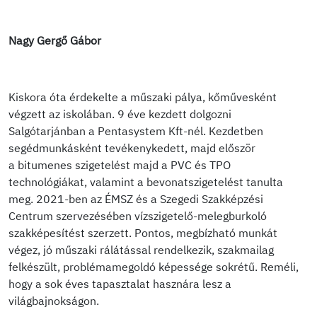
Nagy Gergő Gábor
Kiskora óta érdekelte a műszaki pálya, kőművesként
végzett az iskolában. 9 éve kezdett dolgozni
Salgótarjánban a Pentasystem Kft-nél. Kezdetben
segédmunkásként tevékenykedett, majd először
a bitumenes szigetelést majd a PVC és TPO
technológiákat, valamint a bevonatszigetelést tanulta
meg. 2021-ben az ÉMSZ és a Szegedi Szakképzési
Centrum szervezésében vízszigetelő-melegburkoló
szakképesítést szerzett. Pontos, megbízható munkát
végez, jó műszaki rálátással rendelkezik, szakmailag
felkészült, problémamegoldó képessége sokrétű. Reméli,
hogy a sok éves tapasztalat hasznára lesz a
világbajnokságon.