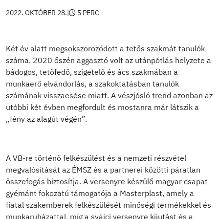
2022. OKTÓBER 28.
|
5 PERC
Két év alatt megsokszorozódott a tetős szakmát tanulók
száma. 2020 őszén aggasztó volt az utánpótlás helyzete a
bádogos, tetőfedő, szigetelő és ács szakmában a
munkaerő elvándorlás, a szakoktatásban tanulók
számának visszaesése miatt. A vészjósló trend azonban az
utóbbi két évben megfordult és mostanra már látszik a
„fény az alagút végén”.
A VB-re történő felkészülést és a nemzeti részvétel
megvalósítását az ÉMSZ és a partnerei közötti páratlan
összefogás biztosítja. A versenyre készülő magyar csapat
gyémánt fokozatú támogatója a Masterplast, amely a
fiatal szakemberek felkészülését minőségi termékekkel és
munkaruházattal, míg a svájci versenyre kijutást és a