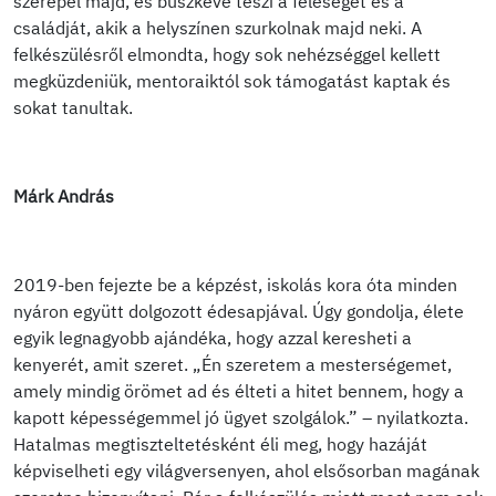
szerepel majd, és büszkévé teszi a feleségét és a
családját, akik a helyszínen szurkolnak majd neki. A
felkészülésről elmondta, hogy sok nehézséggel kellett
megküzdeniük, mentoraiktól sok támogatást kaptak és
sokat tanultak.
Márk András
2019-ben fejezte be a képzést, iskolás kora óta minden
nyáron együtt dolgozott édesapjával. Úgy gondolja, élete
egyik legnagyobb ajándéka, hogy azzal keresheti a
kenyerét, amit szeret. „Én szeretem a mesterségemet,
amely mindig örömet ad és élteti a hitet bennem, hogy a
kapott képességemmel jó ügyet szolgálok.” – nyilatkozta.
Hatalmas megtiszteltetésként éli meg, hogy hazáját
képviselheti egy világversenyen, ahol elsősorban magának