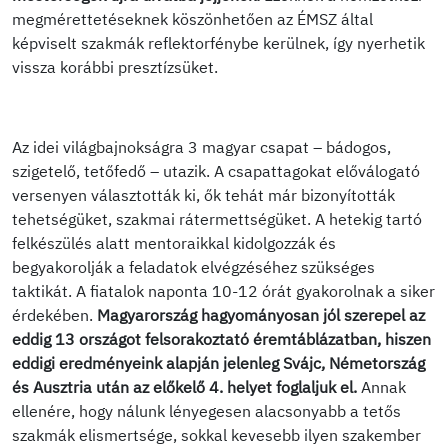
megmérettetéseknek köszönhetően az ÉMSZ által
képviselt szakmák reflektorfénybe kerülnek, így nyerhetik
vissza korábbi presztízsüket.
Az idei világbajnokságra 3 magyar csapat – bádogos,
szigetelő, tetőfedő – utazik. A csapattagokat előválogató
versenyen választották ki, ők tehát már bizonyították
tehetségüket, szakmai rátermettségüket. A hetekig tartó
felkészülés alatt mentoraikkal kidolgozzák és
begyakorolják a feladatok elvégzéséhez szükséges
taktikát. A fiatalok naponta 10-12 órát gyakorolnak a siker
érdekében.
Magyarország hagyományosan jól szerepel az
eddig 13 országot felsorakoztató éremtáblázatban, hiszen
eddigi eredményeink alapján jelenleg Svájc, Németország
és Ausztria után az előkelő 4. helyet foglaljuk el.
Annak
ellenére, hogy nálunk lényegesen alacsonyabb a tetős
szakmák elismertsége, sokkal kevesebb ilyen szakember