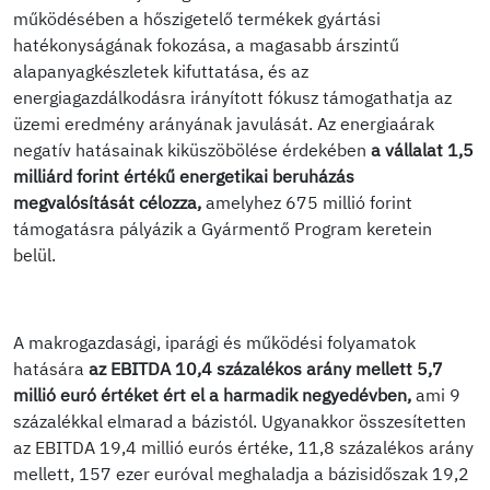
működésében a hőszigetelő termékek gyártási
hatékonyságának fokozása, a magasabb árszintű
alapanyagkészletek kifuttatása, és az
energiagazdálkodásra irányított fókusz támogathatja az
üzemi eredmény arányának javulását. Az energiaárak
negatív hatásainak kiküszöbölése érdekében
a vállalat 1,5
milliárd forint értékű energetikai beruházás
megvalósítását célozza,
amelyhez 675 millió forint
támogatásra pályázik a Gyármentő Program keretein
belül.
A makrogazdasági, iparági és működési folyamatok
hatására
az EBITDA 10,4 százalékos arány mellett 5,7
millió euró értéket ért el a harmadik negyedévben,
ami 9
százalékkal elmarad a bázistól. Ugyanakkor összesítetten
az EBITDA 19,4 millió eurós értéke, 11,8 százalékos arány
mellett, 157 ezer euróval meghaladja a bázisidőszak 19,2