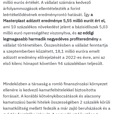
millió eurós értékét. A vállalat számára kedvező
árfolyammozgások ellentételezték a forint
leértékelődésének eredményrontó hatását. Így
a
Masterplast adózott eredménye 5,55 millió eurót ért el,
ami 10 százalékos növekedést jelent a bázisidőszak 5,03
millió euró nyereségéhez viszonyítva, és
az eddigi
legmagasabb harmadik negyedéves profiteredmény
a
vállalat történetében. Összesítésben a vállalat fenntartja
a szeptemberben közzétett, 18,1 millió euróra emelt
adózott eredmény előrejelzését a 2022-es évre, ami az
első kilenc hónapot követően 94 százalékban teljesült.
Mindeközben a társaság a romló finanszírozási környezet
ellenére is kedvező kamatfeltételekkel biztosította
forrásait. A korábbi kötvénykibocsátások és alacsony
kamatozású banki hitelek összességében 2 százalék körüli
kamatköltség mellett fedezik a már zajló beruházások és a