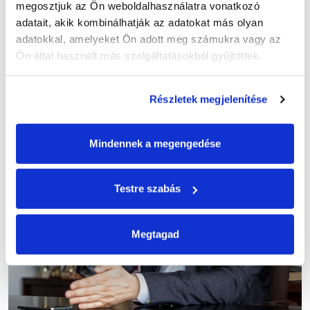
megosztjuk az Ön weboldalhasználatra vonatkozó 
adatait, akik kombinálhatják az adatokat más olyan 
adatokkal, amelyeket Ön adott meg számukra vagy az 
Ön által használt más szolgáltatásokból gyűjtöttek.
Részletek megjelenítése
Mindennek a megengedése
Testre szabás
Megtagad