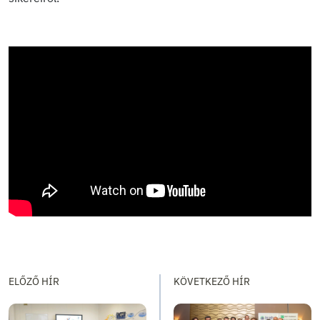
ELŐZŐ HÍR
KÖVETKEZŐ HÍR