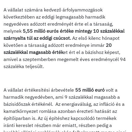
A vállalat számára kedvező árfolyammozgások
következtében az eddigi legmagasabb harmadik
negyedéves adózott eredményét érte el a társaság,
melynek
5,55 millió eurós értéke mintegy 10 százalékkal
szárnyalta túl az eddigi csúcsot.
Az első kilenc hónapot
követően a társaság adózott eredménye immár
20
százalékkal magasabb érték
et ért el a bázishoz képest,
amivel a szeptemberben megemelt éves eredménycél 94
százaléka teljesült.
A vállalat értékesítési árbevétele
55 millió euró
volt a
harmadik negyedévben, ami 9 százalékkal magasabb a
bázisidőszak értékénél. Az energiaválság, az infláció és a
kamatkörnyezet romlása azonban érezteti hatását az
építőiparban is. Az új építéshez kapcsolódó termékek
iránti kereslet részben már emiatt, részben pedig a