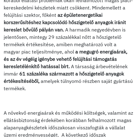
korábbi ellátási problémák okán felhalmozott magas piaci-
kereskedelmi készletek miatt csökkent. Mindemellett a
felújítási szektor, főként
az épületenergetikai
korszerűsítéshez kapcsolódó hőszigetelő anyagok iránit
kereslet bővülő pályán van.
A harmadik negyedévben is
jelentősen, mintegy 29 százalékkal nőtt a hőszigetelő
termékek értékesítése, amiben meghatározó volt a
magyar piac teljesítménye, ahol
a megugró energiaárak,
és az év végéig igénybe vehető felújítási támogatás
keresletélénkítő hatással bírt.
A társaság árbevételének
immár
61 százaléka származott a hőszigetelő anyagok
értékesítéséből,
amelyek túlnyomó részben saját gyártású
termékek.
A növekvő energiaárak és működési költségek, valamint az
ellátásbiztonság érdekében korábban felhalmozott magas
alapanyagkészletek időszakosan visszafogták a vállalat
üzemi eredményességét. A következő időszak