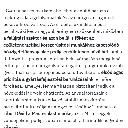
„Gyorsulhat és markánsabb lehet az építőiparban a
makrogazdasági folyamatok és az energiaválság miatt
bekövetkező változás. Az új építések indítása és a
beruházási kedv nagyobb arányban csökkenhet, miközben
a felújítási szektor és azon belül is főként az
épületenergetikai korszerűsítési munkákhoz kapcsolódó
hőszigetelőanyag piac pedig lendületesen bővülhet,
amit a
REPowerEU program keretein belül várhatóan megjelenő
erőteljes épületenergetikai támogatási programok tovább
gyorsíthatnak az európai piacokon. Továbbra is
elsődleges
prioritás a gyártásfejlesztési beruházásaink
termőre
fordítása, amellyel fenntarthatóan biztosítani tudjuk a
növekedési terveink hátterét. Az anyagi forrásaink
adottak, számunkra kedvező, stabil finanszírozást
biztosítottunk a céljaink megvalósításához.” -mondta el
Tibor Dávid a Masterplast elnöke,
aki a Millásreggeli
vendégeként pedig szóban is mesélt a harmadik negyedév
sikereiről.