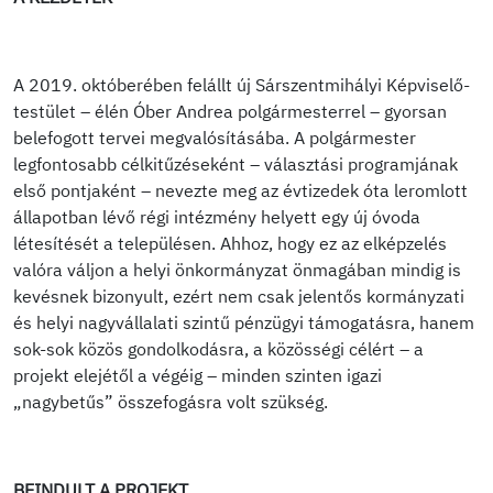
A 2019. októberében felállt új Sárszentmihályi Képviselő-
testület – élén Óber Andrea polgármesterrel – gyorsan
belefogott tervei megvalósításába. A polgármester
legfontosabb célkitűzéseként – választási programjának
első pontjaként – nevezte meg az évtizedek óta leromlott
állapotban lévő régi intézmény helyett egy új óvoda
létesítését a településen. Ahhoz, hogy ez az elképzelés
valóra váljon a helyi önkormányzat önmagában mindig is
kevésnek bizonyult, ezért nem csak jelentős kormányzati
és helyi nagyvállalati szintű pénzügyi támogatásra, hanem
sok-sok közös gondolkodásra, a közösségi célért – a
projekt elejétől a végéig – minden szinten igazi
„nagybetűs” összefogásra volt szükség.
BEINDULT A PROJEKT