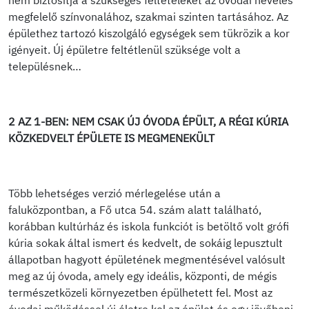
nem biztosítja a szükséges feltételeket az óvodai nevelés
megfelelő színvonalához, szakmai szinten tartásához. Az
épülethez tartozó kiszolgáló egységek sem tükrözik a kor
igényeit. Új épületre feltétlenül szüksége volt a
településnek…
2 AZ 1-BEN: NEM CSAK ÚJ ÓVODA ÉPÜLT, A RÉGI KÚRIA
KÖZKEDVELT ÉPÜLETE IS MEGMENEKÜLT
Több lehetséges verzió mérlegelése után a
faluközpontban, a Fő utca 54. szám alatt található,
korábban kultúrház és iskola funkciót is betöltő volt grófi
kúria sokak által ismert és kedvelt, de sokáig lepusztult
állapotban hagyott épületének megmentésével valósult
meg az új óvoda, amely egy ideális, központi, de mégis
természetközeli környezetben épülhetett fel. Most az