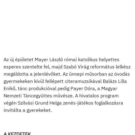
Az új épületet Mayer László római katolikus helyettes
esperes szentelte fel, majd Szabó Virág református lelkész
megáldotta a jelenlévőket. Az ünnepi műsorban az óvodás
gyermekeken kívül fellépett citeramuzsikával Balázs Lilla
Enikő, tánc produkcióval pedig Payer Dóra, a Magyar
Nemzeti Táncegyüttes művésze. A hivatalos program
végén Szilvási Grund Helga zenés-játékos foglalkozásra
invitálta a gyerekeket.
A KEZDETEK