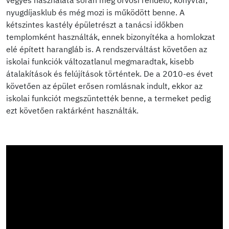
vegyes használata során még orvosi rendelő, könyvtár,
nyugdíjasklub és még mozi is működött benne. A
kétszintes kastély épületrészt a tanácsi időkben
templomként használták, ennek bizonyítéka a homlokzat
elé épített harangláb is. A rendszerváltást követően az
iskolai funkciók változatlanul megmaradtak, kisebb
átalakítások és felújítások történtek. De a 2010-es évet
követően az épület erősen romlásnak indult, ekkor az
iskolai funkciót megszüntették benne, a termeket pedig
ezt követően raktárként használták.