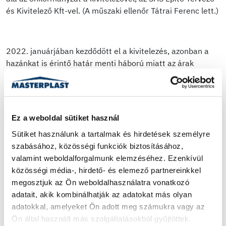
és Kivitelező Kft-vel. (A műszaki ellenőr Tátrai Ferenc lett.)
2022. januárjában kezdődött el a kivitelezés, azonban a
hazánkat is érintő határ menti háború miatt az árak
jelentősen emelkedtek, ezért jelentős többletköltség
keletkezett. Ahhoz, hogy az építkezés befejeződhessen, a
MASTERPLAST Nyrt. nyújtott a településnek 22 millió
forint anyagi támogatást. Így az épület megvalósítása
Ez a weboldal sütiket használ
2023. elejére befejeződött. Az új bútorzatra,
Sütiket használunk a tartalmak és hirdetések személyre 
berendezésekre azonban már nem futotta volna, ám ezek
szabásához, közösségi funkciók biztosításához, 
finanszírozására a MASTERPLAST Nyrt. ekkor további 20
valamint weboldalforgalmunk elemzéséhez. Ezenkívül 
millió forintot ajánlott fel.
közösségi média-, hirdető- és elemező partnereinkkel 
megosztjuk az Ön weboldalhasználatra vonatkozó 
adatait, akik kombinálhatják az adatokat más olyan 
adatokkal, amelyeket Ön adott meg számukra vagy az 
Ön által használt más szolgáltatásokból gyűjtöttek.