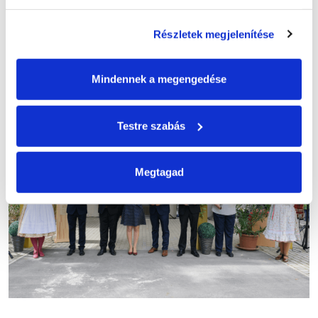
Részletek megjelenítése
Mindennek a megengedése
Testre szabás
Megtagad