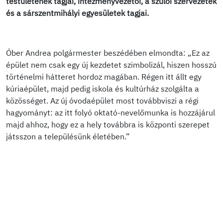
testületének tagjai, intézményvezetői, a szülői szervezetek
és a sárszentmihályi egyesületek tagjai.
Óber Andrea polgármester beszédében elmondta: „Ez az
épület nem csak egy új kezdetet szimbolizál, hiszen hosszú
történelmi hátteret hordoz magában. Régen itt állt egy
kúriaépület, majd pedig iskola és kultúrház szolgálta a
közösséget. Az új óvodaépület most továbbviszi a régi
hagyományt: az itt folyó oktató-nevelőmunka is hozzájárul
majd ahhoz, hogy ez a hely továbbra is központi szerepet
játsszon a településünk életében.”