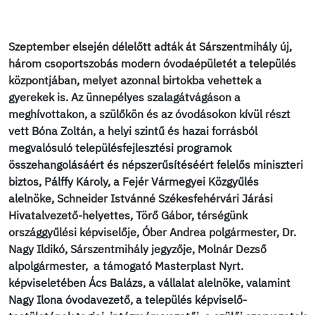
Szeptember elsején délelőtt adták át Sárszentmihály új,
három csoportszobás modern óvodaépületét a település
központjában, melyet azonnal birtokba vehettek a
gyerekek is. Az ünnepélyes szalagátvágáson a
meghívottakon, a szülőkön és az óvodásokon kívül részt
vett Bóna Zoltán, a helyi szintű és hazai forrásból
megvalósuló településfejlesztési programok
összehangolásáért és népszerűsítéséért felelős miniszteri
biztos, Pálffy Károly, a Fejér Vármegyei Közgyűlés
alelnöke, Schneider Istvánné Székesfehérvári Járási
Hivatalvezető-helyettes, Törő Gábor, térségünk
országgyűlési képviselője, Óber Andrea polgármester, Dr.
Nagy Ildikó, Sárszentmihály jegyzője, Molnár Dezső
alpolgármester, a támogató Masterplast Nyrt.
képviseletében Ács Balázs, a vállalat alelnöke, valamint
Nagy Ilona óvodavezető, a település képviselő-