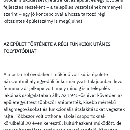
óvodai működéssel új életre kel az épület és egy jövőbeni
fejlesztés részeként – a település vezetésének reményei
szerint – egy jó koncepcióval a hozzá tartozó régi
kétszintes épületszárny is megújulhat.
AZ ÉPÜLET TÖRTÉNETE A RÉGI FUNKCIÓK UTÁN IS
FOLYTATÓDHAT
A mostantól óvodaként működő volt kúria épülete
Sárszentmihály egyedüli önkormányzati tulajdonban levő
fennmaradt jelképe volt, mely mindig is a település
lakóinak szolgálatában állt. Az 1945-ös évet követően az
épületegyüttest többször átépítették, kisebb mértékű
állagmegóvásokat és funkcionális átalakításokat végeztek
rajta. Többször volt otthona iskolai csoportoknak,
körülbelül 30 éven keresztül kultúrházként működött, de