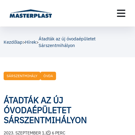
Átadták az új óvodaépületet
Kezdőlap
Hírek
>
>
Sárszentmihályon
SÁRSZENTMIHÁLY
ÓVDA
ÁTADTÁK AZ ÚJ
ÓVODAÉPÜLETET
SÁRSZENTMIHÁLYON
2023. SZEPTEMBER 1.
|
6 PERC