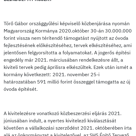
Törő Gábor országgyűlési képviselő közbenjárása nyomán
Magyarország Kormánya 2020.október 30-án 30.000.000
forint vissza nem térítendő támogatást nyújtott az óvoda
fejlesztésének előkészítéséhez, tervek elkészítéséhez, ami
jelentősen felgyorsította a folyamatokat. A jogerős építési
engedély már 2021. márciusában rendelkezésre állt, a
kiviteli tervek pedig áprilisra elkészültek. Ezek után ismét a
kormány következett: 2021. november 25-i
határozatában 591 millió forint összeggel támogatta az új
óvoda építését.
A kivitelezésre vonatkozó közbeszerzési eljárás 2021.
júniusában indult, a nyertes kivitelező kiválasztását
követően a vállalkozási szerződést 2021. októberében írta
alá az önkormányzat a kivitelezővel, az SHS Építő Tervező