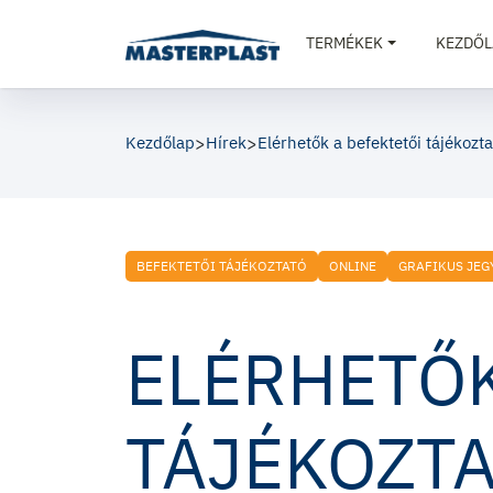
TERMÉKEK
KEZDŐL
Kezdőlap
>
Hírek
>
Elérhetők a befektetői tájékozt
BEFEKTETŐI TÁJÉKOZTATÓ
ONLINE
GRAFIKUS JEG
ELÉRHETŐK
TÁJÉKOZTA