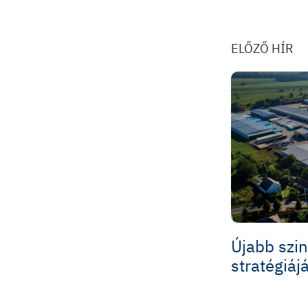
ELŐZŐ HÍR
Újabb szin
stratégiáj