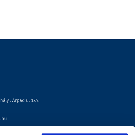
ály,, Árpád u. 1/A.
t.hu