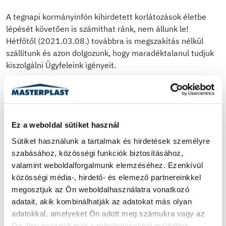
A tegnapi kormányinfón kihirdetett korlátozások életbe
lépését követően is számíthat ránk, nem állunk le!
Hétfőtől (2021.03.08.) továbbra is megszakítás nélkül
szállítunk és azon dolgozunk, hogy maradéktalanul tudjuk
kiszolgálni Ügyfeleink igényeit.​
ELŐZŐ HÍR
KÖVETKEZŐ HÍR
Ez a weboldal sütiket használ
Sütiket használunk a tartalmak és hirdetések személyre 
szabásához, közösségi funkciók biztosításához, 
valamint weboldalforgalmunk elemzéséhez. Ezenkívül 
közösségi média-, hirdető- és elemező partnereinkkel 
megosztjuk az Ön weboldalhasználatra vonatkozó 
adatait, akik kombinálhatják az adatokat más olyan 
adatokkal, amelyeket Ön adott meg számukra vagy az 
Együttműködés a
A BUX és BUMIX
Ön által használt más szolgáltatásokból gyűjtöttek.