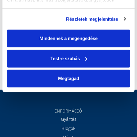
Masterplast és
indexkosarába is
BOM alapítvány
bekerült a
Részletek megjelenítése
közö...
Masterp...
Mindennek a megengedése
Testre szabás
Megtagad
INFORMÁCIÓ
Gyártás
Blogok