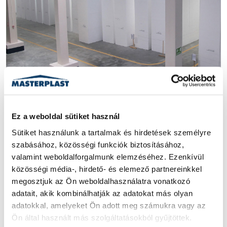
MASTERPLAST
T-CELL
RÉSZESEDÉS
Polisztirolgyártó cégben
Ez a weboldal sütiket használ
szerzett tulajdonrészt a
Sütiket használunk a tartalmak és hirdetések személyre 
szabásához, közösségi funkciók biztosításához, 
Masterplast
valamint weboldalforgalmunk elemzéséhez. Ezenkívül 
közösségi média-, hirdető- és elemező partnereinkkel 
A részesedés vásárlással szakmai befektetőként erősíti
megosztjuk az Ön weboldalhasználatra vonatkozó 
pozícióját a Masterplast a magyar szigetelőanyag piacon.
adatait, akik kombinálhatják az adatokat más olyan 
2019. JÚNIUS 4.
|
1 PERC
adatokkal, amelyeket Ön adott meg számukra vagy az 
Ön által használt más szolgáltatásokból gyűjtöttek.
ELOLVASOM