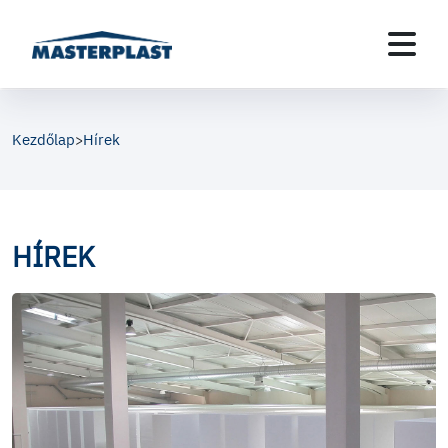
Kezdőlap
Hírek
>
HÍREK