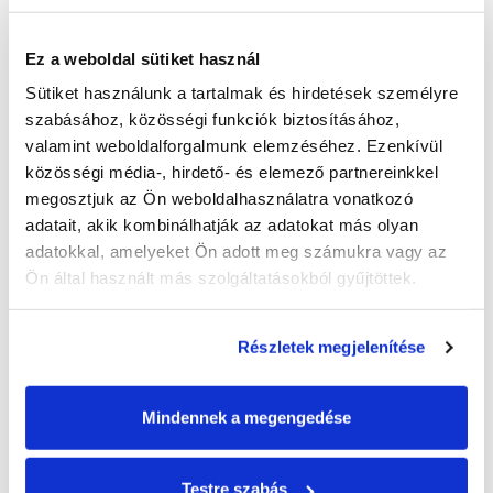
Ez a weboldal sütiket használ
Sütiket használunk a tartalmak és hirdetések személyre 
szabásához, közösségi funkciók biztosításához, 
LINOPORE® RX 5000
valamint weboldalforgalmunk elemzéséhez. Ezenkívül 
közösségi média-, hirdető- és elemező partnereinkkel 
BŐVEBBEN
megosztjuk az Ön weboldalhasználatra vonatkozó 
adatait, akik kombinálhatják az adatokat más olyan 
adatokkal, amelyeket Ön adott meg számukra vagy az 
Ön által használt más szolgáltatásokból gyűjtöttek.
Részletek megjelenítése
Mindennek a megengedése
Testre szabás