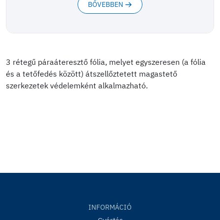
BŐVEBBEN
3 rétegű páraáteresztő fólia, melyet egyszeresen (a fólia
és a tetőfedés között) átszellőztetett magastető
szerkezetek védelemként alkalmazható.
INFORMÁCIÓ