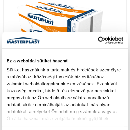
Ez a weboldal sütiket használ
Sütiket használunk a tartalmak és hirdetések személyre 
szabásához, közösségi funkciók biztosításához, 
valamint weboldalforgalmunk elemzéséhez. Ezenkívül 
közösségi média-, hirdető- és elemező partnereinkkel 
EPS 150 - ISOMASTER EPS 150
megosztjuk az Ön weboldalhasználatra vonatkozó 
adatait, akik kombinálhatják az adatokat más olyan 
BŐVEBBEN
adatokkal, amelyeket Ön adott meg számukra vagy az 
Ön által használt más szolgáltatásokból gyűjtöttek.