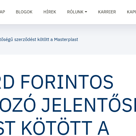
AP
BLOGOK
HÍREK
RÓLUNK
KARRIER
KAP
tőségű szerződést kötött a Masterplast
RD FORINTOS
OZÓ JELENTŐS
T KÖTÖTT A