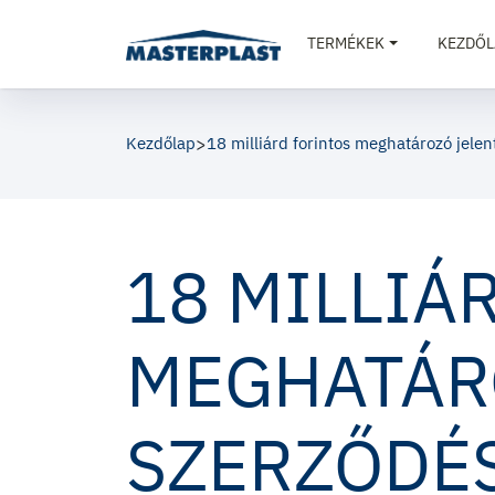
TERMÉKEK
KEZDŐL
Kezdőlap
>
18 milliárd forintos meghatározó jelen
18 MILLIÁ
MEGHATÁR
SZERZŐDÉS