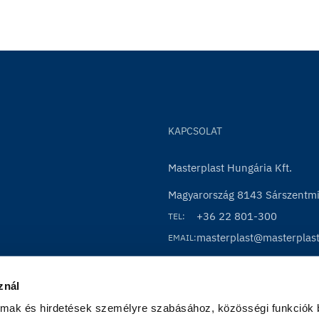
KAPCSOLAT
Masterplast Hungária Kft.
Magyarország 8143 Sárszentmih
+36 22 801-300
TEL:
masterplast@masterplas
EMAIL:
znál
almak és hirdetések személyre szabásához, közösségi funkciók b