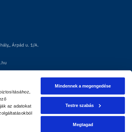
ály,, Árpád u. 1/A.
t.hu
Mindennek a megengedése
iztosításához, 
ző 
Testre szabás
ák az adatokat 
lgáltatásokból 
Megtagad
|
presszum
Adatvédelem