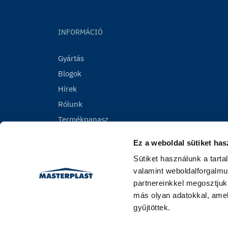
INFORMÁCIÓ
Gyártás
Blogok
Hírek
Rólunk
Termékpanasz
Ez a weboldal sütiket has
Sütiket használunk a tart
valamint weboldalforgalmu
partnereinkkel megosztjuk
más olyan adatokkal, amel
gyűjtöttek.