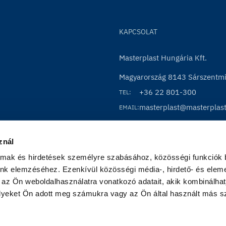
KAPCSOLAT
Masterplast Hungária Kft.
Magyarország 8143 Sárszentmih
+36 22 801-300
TEL:
masterplast@masterplas
EMAIL:
znál
almak és hirdetések személyre szabásához, közösségi funkciók b
nk elemzéséhez. Ezenkívül közösségi média-, hirdető- és eleme
 az Ön weboldalhasználatra vonatkozó adatait, akik kombinálhatj
yeket Ön adott meg számukra vagy az Ön által használt más szo
Im