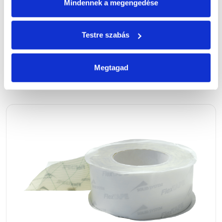
Mindennek a megengedése
MASTERFOL TAPE-2
KÉTOLDALAS RAGASZTÓSZALAG
Testre szabás
BŐVEBBEN
Megtagad