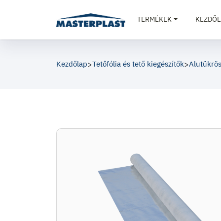
TERMÉKEK
KEZDŐL
Kezdőlap
>
Tetőfólia és tető kiegészítők
>
Alutükrös