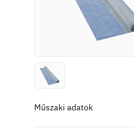
Műszaki adatok
Anyaga:
PP + PE + METPET Felhasználási terüle