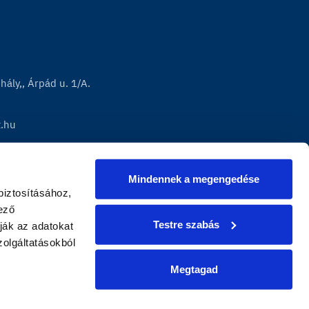
ály,, Árpád u. 1/A.
t.hu
Mindennek a megengedése
iztosításához, 
ző 
Testre szabás
ák az adatokat 
lgáltatásokból 
Megtagad
|
presszum
Adatvédelem