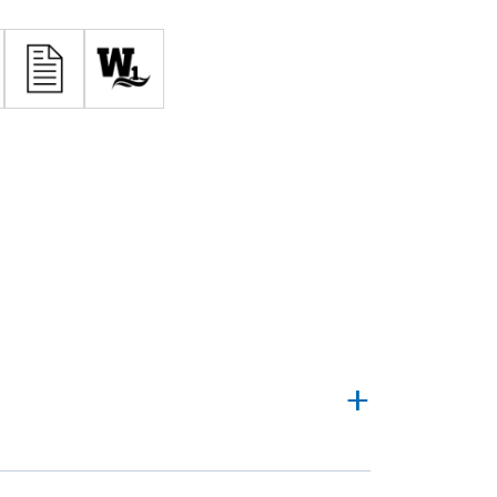
lt bevonatos oldalával a fűtött tér irányába