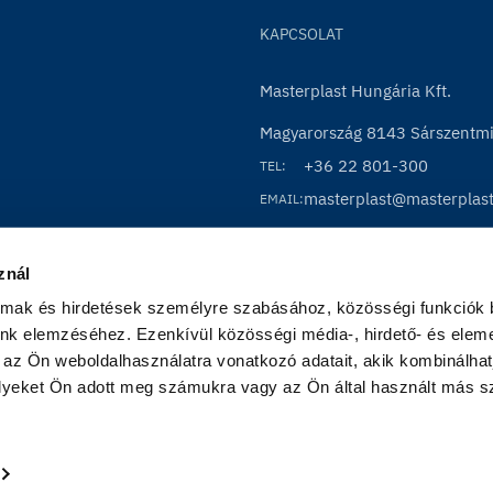
KAPCSOLAT
Masterplast Hungária Kft.
Magyarország 8143 Sárszentmih
+36 22 801-300
TEL:
masterplast@masterplas
EMAIL:
znál
almak és hirdetések személyre szabásához, közösségi funkciók b
nk elemzéséhez. Ezenkívül közösségi média-, hirdető- és eleme
 az Ön weboldalhasználatra vonatkozó adatait, akik kombinálhatj
yeket Ön adott meg számukra vagy az Ön által használt más szo
Im