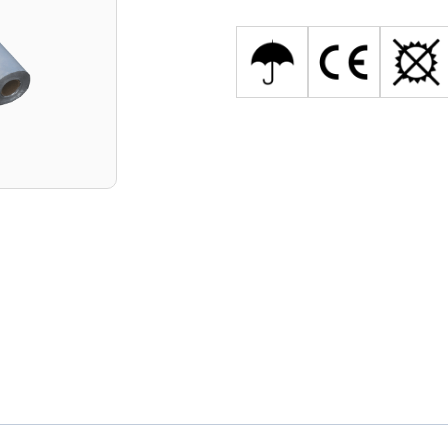
t: belső burkolat mögötti párazáró rétegként, fényes, metalizá