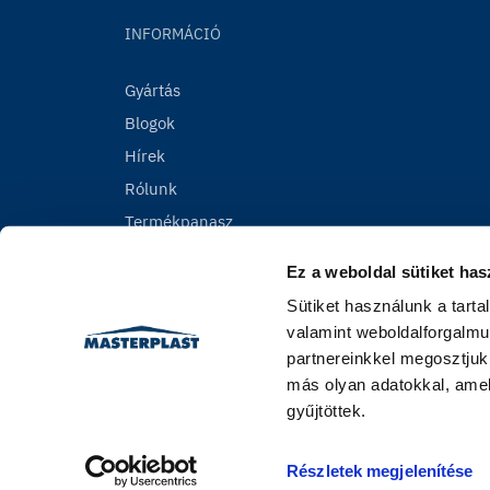
INFORMÁCIÓ
Gyártás
Blogok
Hírek
Rólunk
Termékpanasz
Ez a weboldal sütiket has
Sütiket használunk a tart
valamint weboldalforgalmu
partnereinkkel megosztjuk
más olyan adatokkal, amel
gyűjtöttek.
Részletek megjelenítése