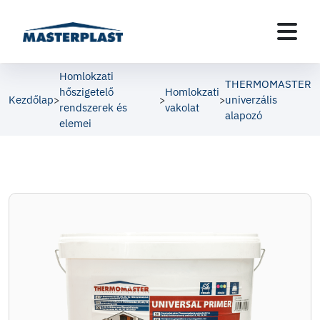
Homlokzati
THERMOMASTER
hőszigetelő
Homlokzati
Kezdőlap
univerzális
>
>
>
rendszerek és
vakolat
alapozó
elemei