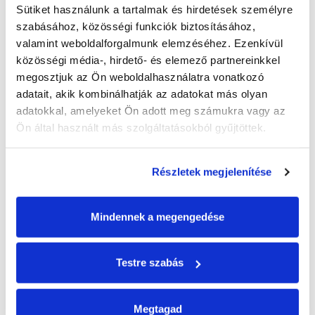
nedvszívás és megfelelő tapadó-képesség érdekében.
Sütiket használunk a tartalmak és hirdetések személyre 
szabásához, közösségi funkciók biztosításához, 
valamint weboldalforgalmunk elemzéséhez. Ezenkívül 
közösségi média-, hirdető- és elemező partnereinkkel 
megosztjuk az Ön weboldalhasználatra vonatkozó 
adatait, akik kombinálhatják az adatokat más olyan 
adatokkal, amelyeket Ön adott meg számukra vagy az 
Ön által használt más szolgáltatásokból gyűjtöttek.
Műszaki adatok
Részletek megjelenítése
Alapozó felhordása:
Megfelelően szilárd, száraz, sík;
repedés-, por- és egyéb szennyeződésektől (kivirágzások,
Mindennek a megengedése
leválasztó anyagok, stb.), valamint laza, málló részektől
Csomagolási információk
mentes alapfelületre, hengerrel vagy ecsettel egy
rétegben.
Testre szabás
Anyagszükséglet
Kiszerelés:
5 kg/vödör, 18 kg/vödör
: 1,2 – 2 dl/ m2
Hígíthatóság
: szükség esetén max 5%-ban vízzel hígítható.
Alkalmazási körülmények: alapfelület és környezeti
Megtagad
Dokumentumok