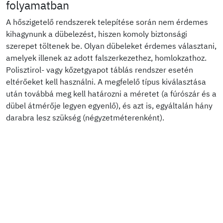
folyamatban
A hőszigetelő rendszerek telepítése során nem érdemes
kihagynunk a dübelezést, hiszen komoly biztonsági
szerepet töltenek be. Olyan dübeleket érdemes választani,
amelyek illenek az adott falszerkezethez, homlokzathoz.
Polisztirol- vagy kőzetgyapot táblás rendszer esetén
eltérőeket kell használni. A megfelelő típus kiválasztása
után továbbá meg kell határozni a méretet (a fúrószár és a
dübel átmérője legyen egyenlő), és azt is, egyáltalán hány
darabra lesz szükség (négyzetméterenként).