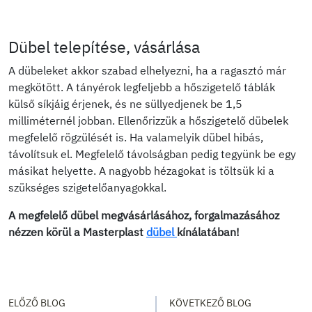
Dübel telepítése, vásárlása
A dübeleket akkor szabad elhelyezni, ha a ragasztó már
megkötött. A tányérok legfeljebb a hőszigetelő táblák
külső síkjáig érjenek, és ne süllyedjenek be 1,5
milliméternél jobban. Ellenőrizzük a hőszigetelő dübelek
megfelelő rögzülését is. Ha valamelyik dübel hibás,
távolítsuk el. Megfelelő távolságban pedig tegyünk be egy
másikat helyette. A nagyobb hézagokat is töltsük ki a
szükséges szigetelőanyagokkal.
A megfelelő dübel megvásárlásához, forgalmazásához
nézzen körül a Masterplast
dübel
kínálatában!
ELŐZŐ BLOG
KÖVETKEZŐ BLOG