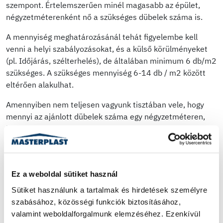
szempont. Értelemszerűen minél magasabb az épület,
négyzetméterenként nő a szükséges dübelek száma is.
A mennyiség meghatározásánál tehát figyelembe kell
venni a helyi szabályozásokat, és a külső körülményeket
(pl. Időjárás, szélterhelés), de általában minimum 6 db/m2
szükséges. A szükséges mennyiség 6-14 db / m2 között
eltérően alakulhat.
Amennyiben nem teljesen vagyunk tisztában vele, hogy
mennyi az ajánlott dübelek száma egy négyzetméteren,
illetve hány felfogatóra lesz szükség, kérjünk szakértői
segítséget!
Ez a weboldal sütiket használ
Dübel típusok
Sütiket használunk a tartalmak és hirdetések személyre 
Többféle dübel is kapható a piacon, amelyek EPS
szabásához, közösségi funkciók biztosításához, 
polisztirol, kőzetgyapot hőszigetelő lapok mechanikus
valamint weboldalforgalmunk elemzéséhez. Ezenkívül 
rögzítésére alkalmasak. Az átlagos dübelátmérő 10 mm, a