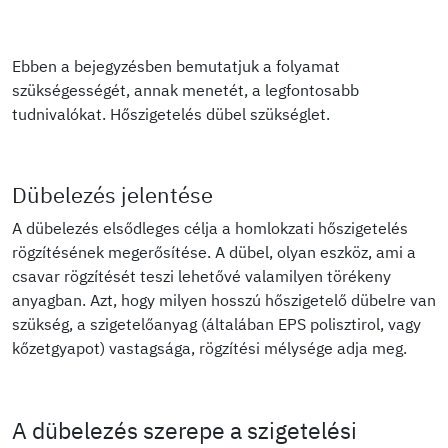
Ebben a bejegyzésben bemutatjuk a folyamat
szükségességét, annak menetét, a legfontosabb
tudnivalókat. Hőszigetelés dübel szükséglet.
Dübelezés jelentése
A dübelezés elsődleges célja a homlokzati hőszigetelés
rögzítésének megerősítése. A dübel, olyan eszköz, ami a
csavar rögzítését teszi lehetővé valamilyen törékeny
anyagban. Azt, hogy milyen hosszú hőszigetelő dübelre van
szükség, a szigetelőanyag (általában EPS polisztirol, vagy
kőzetgyapot) vastagsága, rögzítési mélysége adja meg.
A dübelezés szerepe a szigetelési