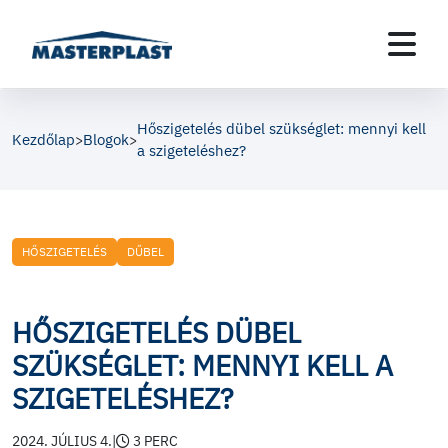
Hőszigetelés dübel szükséglet: mennyi kell
Kezdőlap
Blogok
>
>
a szigeteléshez?
HŐSZIGETELÉS
DŰBEL
HŐSZIGETELÉS DÜBEL
SZÜKSÉGLET: MENNYI KELL A
SZIGETELÉSHEZ?
2024. JÚLIUS 4.
|
3 PERC