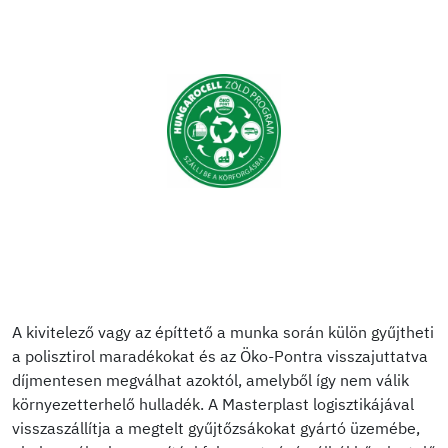
A kivitelező vagy az építtető a munka során külön gyűjtheti
a polisztirol maradékokat és az Öko-Pontra visszajuttatva
díjmentesen megválhat azoktól, amelyből így nem válik
környezetterhelő hulladék. A Masterplast logisztikájával
visszaszállítja a megtelt gyűjtőzsákokat gyártó üzemébe,