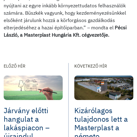
nyújtani az egyre inkább környezettudatos felhasználók
számára. Büszkék vagyunk, hogy kezdeményezésünkkel
elsőként járulunk hozzá a körforgásos gazdálkodás
elterjedéséhez a hazai építőiparban.” – mondta el
Pécsi
László, a Masterplast Hungária Kft. cégvezetője.
ELŐZŐ HÍR
KÖVETKEZŐ HÍR
Járvány előtti
Kizárólagos
hangulat a
tulajdonos lett a
lakáspiacon –
Masterplast a
újraindul...
németo...