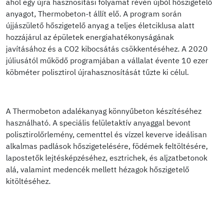
ahol egy újra hasznosítási folyamat révén újból hőszigetelő
anyagot, Thermobeton-t állít elő. A program során
újjászülető hőszigetelő anyag a teljes életciklusa alatt
hozzájárul az épületek energiahatékonyságának
javításához és a CO2 kibocsátás csökkentéséhez. A 2020
júliusától működő programjában a vállalat évente 10 ezer
köbméter polisztirol újrahasznosítását tűzte ki célul.
A Thermobeton adalékanyag könnyűbeton készítéséhez
használható. A speciális felületaktív anyaggal bevont
polisztirolőrlemény, cementtel és vízzel keverve ideálisan
alkalmas padlások hőszigetelésére, födémek feltöltésére,
lapostetők lejtésképzéséhez, esztrichek, és aljzatbetonok
alá, valamint medencék mellett hézagok hőszigetelő
kitöltéséhez.