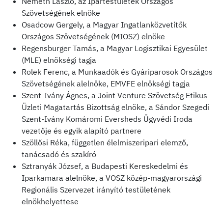
Németh László, az Ipartestületek Országos
Szövetségének elnöke
Osadcow Gergely, a Magyar Ingatlanközvetítők
Országos Szövetségének (MIOSZ) elnöke
Regensburger Tamás, a Magyar Logisztikai Egyesület
(MLE) elnökségi tagja
Rolek Ferenc, a Munkaadók és Gyáriparosok Országos
Szövetségének alelnöke, EMVFE elnökségi tagja
Szent-Ivány Ágnes, a Joint Venture Szövetség Etikus
Üzleti Magatartás Bizottság elnöke, a Sándor Szegedi
Szent-Ivány Komáromi Eversheds Ügyvédi Iroda
vezetője és egyik alapító partnere
Szöllősi Réka, független élelmiszeripari elemző,
tanácsadó és szakíró
Sztranyák József, a Budapesti Kereskedelmi és
Iparkamara alelnöke, a VOSZ közép-magyarországi
Regionális Szervezet irányító testületének
elnökhelyettese