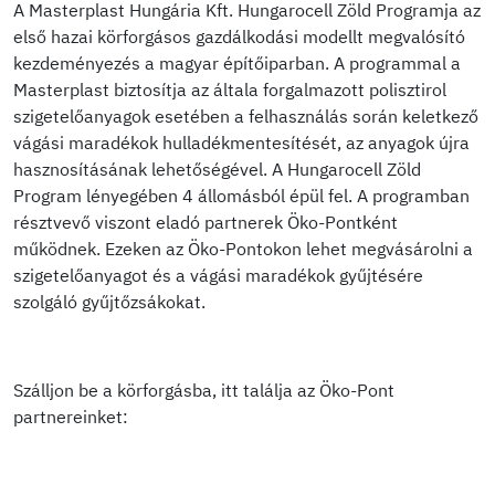
A Masterplast Hungária Kft. Hungarocell Zöld Programja az
első hazai körforgásos gazdálkodási modellt megvalósító
kezdeményezés a magyar építőiparban. A programmal a
Masterplast biztosítja az általa forgalmazott polisztirol
szigetelőanyagok esetében a felhasználás során keletkező
vágási maradékok hulladékmentesítését, az anyagok újra
hasznosításának lehetőségével. A Hungarocell Zöld
Program lényegében 4 állomásból épül fel. A programban
résztvevő viszont eladó partnerek Öko-Pontként
működnek. Ezeken az Öko-Pontokon lehet megvásárolni a
szigetelőanyagot és a vágási maradékok gyűjtésére
szolgáló gyűjtőzsákokat.
Szálljon be a körforgásba, itt találja az Öko-Pont
partnereinket: