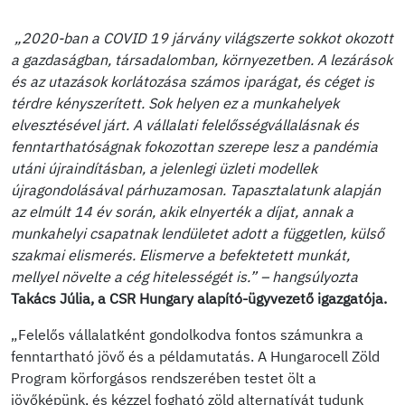
„2020-ban a COVID 19 járvány világszerte sokkot okozott
a gazdaságban, társadalomban, környezetben. A lezárások
és az utazások korlátozása számos iparágat, és céget is
térdre kényszerített. Sok helyen ez a munkahelyek
elvesztésével járt. A vállalati felelősségvállalásnak és
fenntarthatóságnak fokozottan szerepe lesz a pandémia
utáni újraindításban, a jelenlegi üzleti modellek
újragondolásával párhuzamosan. Tapasztalatunk alapján
az elmúlt 14 év során, akik elnyerték a díjat, annak a
munkahelyi csapatnak lendületet adott a független, külső
szakmai elismerés. Elismerve a befektetett munkát,
mellyel növelte a cég hitelességét is.” – hangsúlyozta
Takács Júlia, a CSR Hungary alapító-ügyvezető igazgatója.
„Felelős vállalatként gondolkodva fontos számunkra a
fenntartható jövő és a példamutatás. A Hungarocell Zöld
Program körforgásos rendszerében testet ölt a
jövőképünk, és kézzel fogható zöld alternatívát tudunk