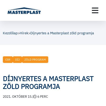
Kezdőlap
Hírek
Díjnyertes a Masterplast zöld programja
>
>
CSR
DÍJ
ZÖLD PROGRAM
DÍJNYERTES A MASTERPLAST
ZÖLD PROGRAMJA
2021. OKTÓBER 15.
|
6 PERC