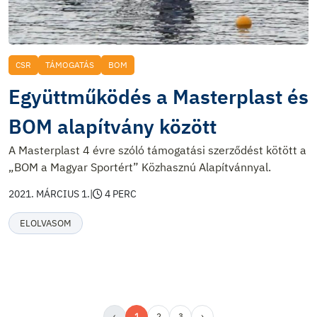
CSR
TÁMOGATÁS
BOM
Együttműködés a Masterplast és
BOM alapítvány között
A Masterplast 4 évre szóló támogatási szerződést kötött a
„BOM a Magyar Sportért” Közhasznú Alapítvánnyal.
2021. MÁRCIUS 1.
|
4 PERC
ELOLVASOM
‹
1
2
3
›