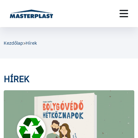
Kezdőlap
Hírek
>
HÍREK