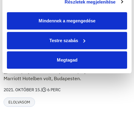
Részletek megjelenítése
Mindennek a megengedése
CSR
DÍJ
ZÖLD PROGRAM
Díjnyertes a Masterplast zöld
Testre szabás
programja
Megtagad
A szakmai bíráló bizottság 5 kategóriában hirdetett
győztes pályázatokat, a díjak ünnepélyes átadása a
Marriott Hotelben volt, Budapesten.
2021. OKTÓBER 15.
|
6 PERC
ELOLVASOM