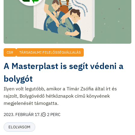
CSR
TÁRSADALMI FELELŐSSÉGVÁLLALÁS
A Masterplast is segít védeni a
bolygót
Ilyen volt legutóbb, amikor a Tímár Zsófia által írt és
rajzolt, Bolygóvédő hétköznapok című könyvének
megjelenését támogatta.
2023. FEBRUÁR 17.
|
2 PERC
ELOLVASOM