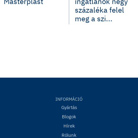
Masterplast
ingatlanok négy
százaléka felel
meg a szi...
INFORMÁCIÓ
Gyártás
Blogok
Hírek
Rólunk