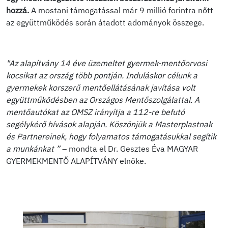
hozzá.
A mostani támogatással már 9 millió forintra nőtt
az együttműködés során átadott adományok összege.
"Az alapítvány 14 éve üzemeltet gyermek-mentőorvosi
kocsikat az ország több pontján. Induláskor célunk a
gyermekek korszerű mentőellátásának javítása volt
együttműködésben az Országos Mentőszolgálattal. A
mentőautókat az OMSZ irányítja a 112-re befutó
segélykérő hívások alapján. Köszönjük a Masterplastnak
és Partnereinek, hogy folyamatos támogatásukkal segítik
a munkánkat ”
– mondta el Dr. Gesztes Éva MAGYAR
GYERMEKMENTŐ ALAPÍTVÁNY elnöke.