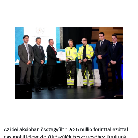
Az idei akcióban összegyűlt 1.925 millió forinttal ezúttal
egy mobil lélegeztető készülék beszerzéséhez járultunk