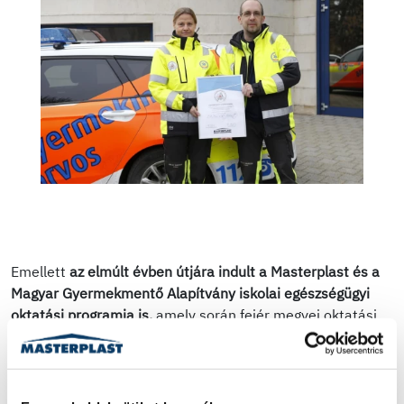
Emellett
az elmúlt évben útjára indult a Masterplast és a
Magyar Gyermekmentő Alapítvány iskolai egészségügyi
oktatási programja is,
amely során fejér megyei oktatási
intézményekben négyszáznál is több pedagógus
bevonásával oktatták az MGYA orvos-szakoktatói a
nélkülözhetetlen életmentő alapismereteket és
készítették fel a tanárokat az egészségügyi vészhelyzetek