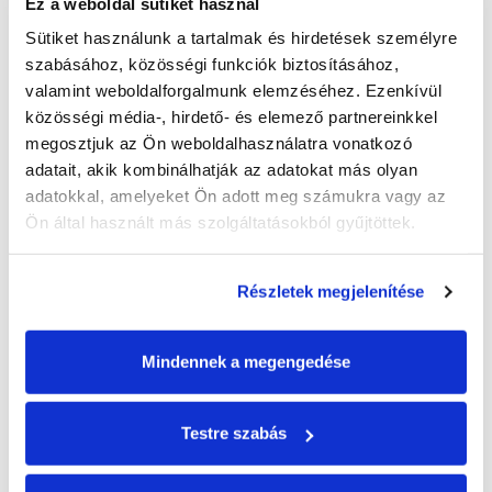
Ez a weboldal sütiket használ
gyakorlati elhárítására.
Sütiket használunk a tartalmak és hirdetések személyre 
szabásához, közösségi funkciók biztosításához, 
valamint weboldalforgalmunk elemzéséhez. Ezenkívül 
„A veszélyhelyzetek kezelésének legértékesebb első tíz-
közösségi média-, hirdető- és elemező partnereinkkel 
tizenöt perce az elsősegélynyújtó kezében van, és ez az
megosztjuk az Ön weboldalhasználatra vonatkozó 
idő életet menthet. Ahogy mindenütt, az azonnali
adatait, akik kombinálhatják az adatokat más olyan 
beavatkozás fontos része, hogy nem szabad pánikba esni,
adatokkal, amelyeket Ön adott meg számukra vagy az 
hanem azonnal hozzá kell látni az elsősegélynyújtáshoz. Az
Ön által használt más szolgáltatásokból gyűjtöttek.
alap protokoll tudást oktatjuk ezeken a rendezvényeken”
–
tette hozzá Dr. Gesztes Éva.
Részletek megjelenítése
A közös program 2020-ban tovább folytatódik,
amiben
Mindennek a megengedése
újabb elemként drogprevenciós oktatásokkal bővülnek
tovább a hiánypótló pedagógus képzések.
Testre szabás