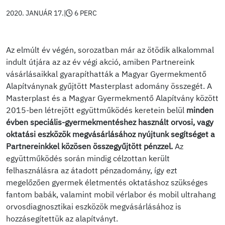
2020. JANUÁR 17.
|
6 PERC
Az elmúlt év végén, sorozatban már az ötödik alkalommal
indult útjára az az év végi akció, amiben Partnereink
vásárlásaikkal gyarapíthatták a Magyar Gyermekmentő
Alapítványnak gyűjtött Masterplast adomány összegét. A
Masterplast és a Magyar Gyermekmentő Alapítvány között
2015-ben létrejött együttműködés keretein belül
minden
évben speciális-gyermekmentéshez használt orvosi, vagy
oktatási eszközök megvásárlásához nyújtunk segítséget a
Partnereinkkel közösen összegyűjtött pénzzel.
Az
együttműködés során mindig célzottan került
felhasználásra az átadott pénzadomány, így ezt
megelőzően gyermek életmentés oktatáshoz szükséges
fantom babák, valamint mobil vérlabor és mobil ultrahang
orvosdiagnosztikai eszközök megvásárlásához is
hozzásegítettük az alapítványt.