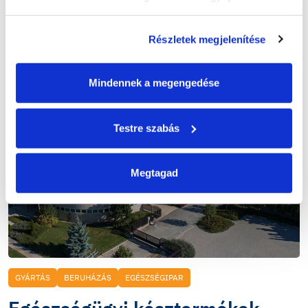
Részletek megjelenítése
Mindennek a megengedése
Testre szabás
Megtagad
GYÁRTÁS
BERUHÁZÁS
EGÉSZSÉGIPAR