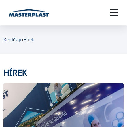
Kezdőlap
Hírek
>
HÍREK