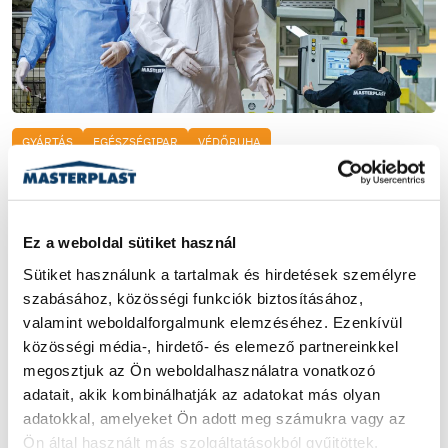
GYÁRTÁS
EGÉSZSÉGIPAR
VÉDŐRUHA
Közel 4,5 milliárdos
egészségipari szerződést kötött
Ez a weboldal sütiket használ
a Masterplast
Sütiket használunk a tartalmak és hirdetések személyre 
szabásához, közösségi funkciók biztosításához, 
A minősített védőoverálok gyártása teljes egészében hazai
valamint weboldalforgalmunk elemzéséhez. Ezenkívül 
összefogással valósul meg.
közösségi média-, hirdető- és elemező partnereinkkel 
2021. ÁPRILIS 26.
|
3 PERC
megosztjuk az Ön weboldalhasználatra vonatkozó 
adatait, akik kombinálhatják az adatokat más olyan 
ELOLVASOM
adatokkal, amelyeket Ön adott meg számukra vagy az 
Ön által használt más szolgáltatásokból gyűjtöttek.