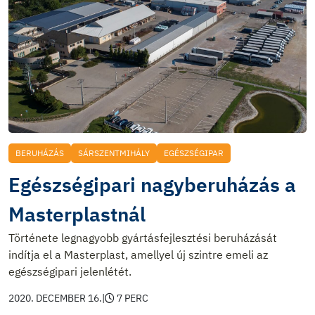
BERUHÁZÁS
SÁRSZENTMIHÁLY
EGÉSZSÉGIPAR
Egészségipari nagyberuházás a
Masterplastnál
Története legnagyobb gyártásfejlesztési beruházását
indítja el a Masterplast, amellyel új szintre emeli az
egészségipari jelenlétét.
2020. DECEMBER 16.
|
7 PERC