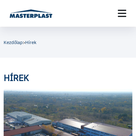
Kezdőlap
Hírek
>
HÍREK