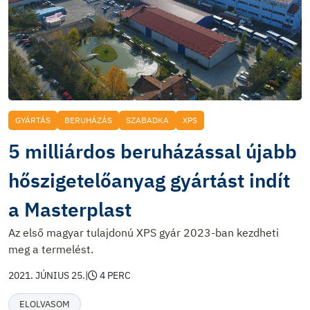
GYÁRTÁS
BERUHÁZÁS
SZABADKA
XPS
5 milliárdos beruházással újabb
hőszigetelőanyag gyártást indít
a Masterplast
Az első magyar tulajdonú XPS gyár 2023-ban kezdheti
meg a termelést.
2021. JÚNIUS 25.
|
4 PERC
ELOLVASOM