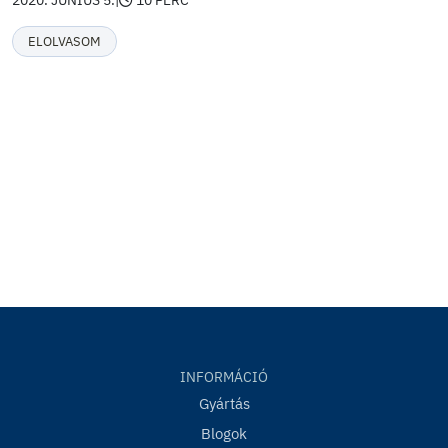
2020. JÚNIUS 5.
|
10 PERC
ELOLVASOM
INFORMÁCIÓ
Gyártás
Blogok