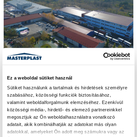
GYÁRTÁS
BERUHÁZÁS
SZABADKA
ÜVEGSZÖVET
Ez a weboldal sütiket használ
Hőszigetelő rendszerben is
Sütiket használunk a tartalmak és hirdetések személyre 
szabásához, közösségi funkciók biztosításához, 
beruház a Masterplast
valamint weboldalforgalmunk elemzéséhez. Ezenkívül 
közösségi média-, hirdető- és elemező partnereinkkel 
Szabadkán 7,6 millió eurós beruházással erősíti tovább
megosztjuk az Ön weboldalhasználatra vonatkozó 
üvegszövet termelését a magyar gyártó.
adatait, akik kombinálhatják az adatokat más olyan 
adatokkal, amelyeket Ön adott meg számukra vagy az 
2021. JANUÁR 8.
|
3 PERC