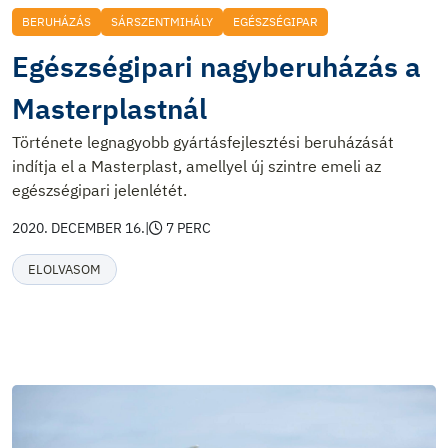
BERUHÁZÁS
SÁRSZENTMIHÁLY
EGÉSZSÉGIPAR
Egészségipari nagyberuházás a
Masterplastnál
Története legnagyobb gyártásfejlesztési beruházását
indítja el a Masterplast, amellyel új szintre emeli az
egészségipari jelenlétét.
2020. DECEMBER 16.
|
7 PERC
ELOLVASOM