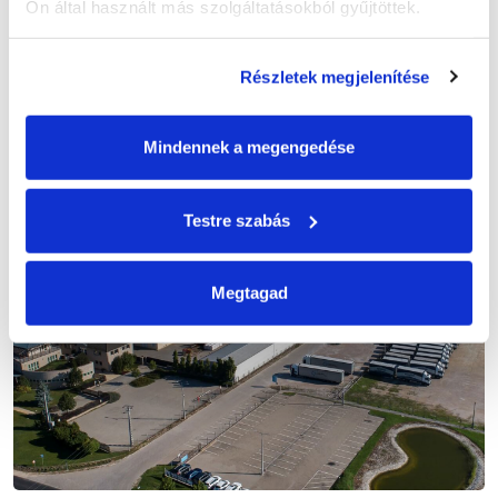
Ön által használt más szolgáltatásokból gyűjtöttek.
ELOLVASOM
Részletek megjelenítése
Mindennek a megengedése
Testre szabás
Megtagad