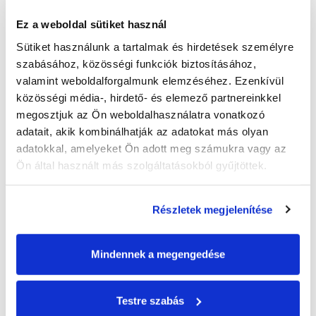
GYÁRTÁS
BERUHÁZÁS
SZABADKA
XPS
Ez a weboldal sütiket használ
5 milliárdos beruházással újabb
Sütiket használunk a tartalmak és hirdetések személyre 
hőszigetelőanyag gyártást indít
szabásához, közösségi funkciók biztosításához, 
valamint weboldalforgalmunk elemzéséhez. Ezenkívül 
a Masterplast
közösségi média-, hirdető- és elemező partnereinkkel 
megosztjuk az Ön weboldalhasználatra vonatkozó 
Az első magyar tulajdonú XPS gyár 2023-ban kezdheti
adatait, akik kombinálhatják az adatokat más olyan 
meg a termelést.
adatokkal, amelyeket Ön adott meg számukra vagy az 
Ön által használt más szolgáltatásokból gyűjtöttek.
2021. JÚNIUS 25.
|
4 PERC
ELOLVASOM
Részletek megjelenítése
Mindennek a megengedése
Testre szabás