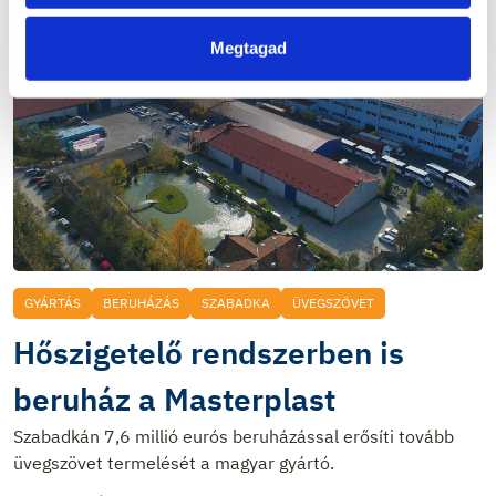
Megtagad
GYÁRTÁS
BERUHÁZÁS
SZABADKA
ÜVEGSZÖVET
Hőszigetelő rendszerben is
beruház a Masterplast
Szabadkán 7,6 millió eurós beruházással erősíti tovább
üvegszövet termelését a magyar gyártó.