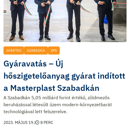
GYÁRTÁS
SZABADKA
XPS
Gyáravatás – Új
hőszigetelőanyag gyárat indított
a Masterplast Szabadkán
A Szabadkán 5,05 milliárd forint értékű, zöldmezős
beruházással létesült üzem modern-környezetbarát
technológiával lett felszerelve.
2023. MÁJUS 19.
|
8 PERC