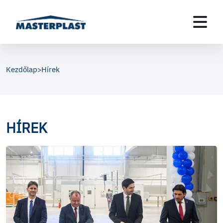
Kezdőlap
Hírek
>
HÍREK