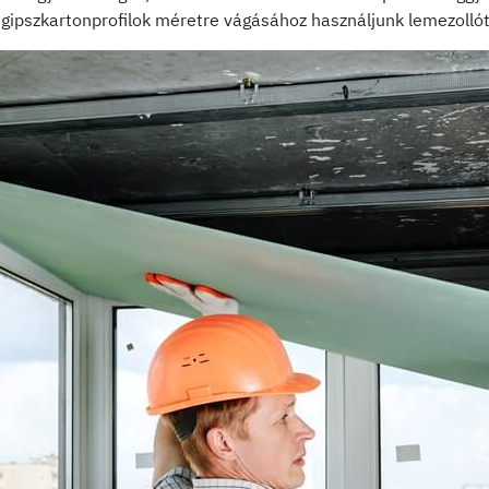
A gipszkartonprofilok méretre vágásához használjunk lemezollót