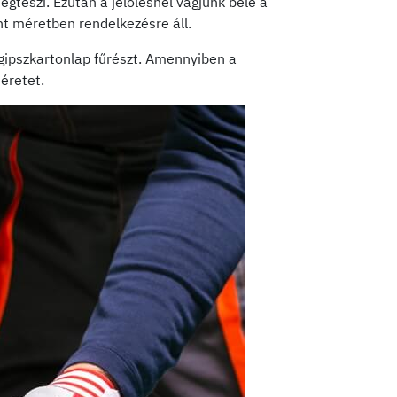
egteszi. Ezután a jelölésnél vágjunk bele a
ánt méretben rendelkezésre áll.
gipszkartonlap fűrészt. Amennyiben a
éretet.