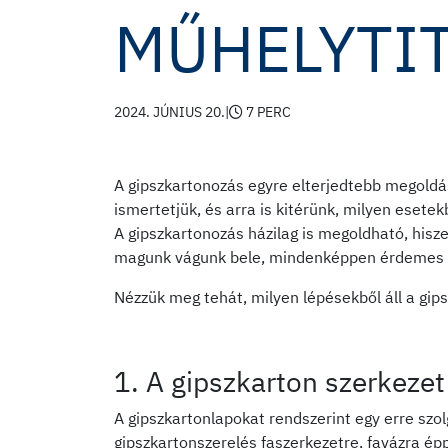
MŰHELYTI
2024. JÚNIUS 20.
|
7 PERC
A gipszkartonozás egyre elterjedtebb megoldás
ismertetjük, és arra is kitérünk, milyen esetek
A gipszkartonozás házilag is megoldható, hisz
magunk vágunk bele, mindenképpen érdemes tu
Nézzük meg tehát, milyen lépésekből áll a gi
1. A gipszkarton szerkezet
A gipszkartonlapokat rendszerint egy erre szol
gipszkartonszerelés faszerkezetre, favázra épp