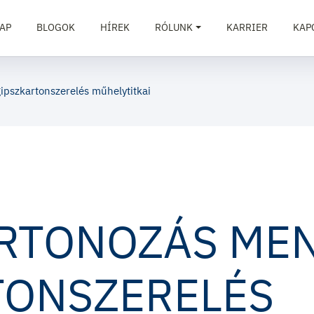
AP
BLOGOK
HÍREK
RÓLUNK
KARRIER
KAP
ipszkartonszerelés műhelytitkai
RTONOZÁS MEN
TONSZERELÉS