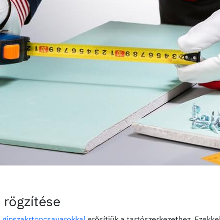
, rögzítése
s
gipszakrtoncsavarokkal
erősítjük a tartószerkezethez. Ezekk