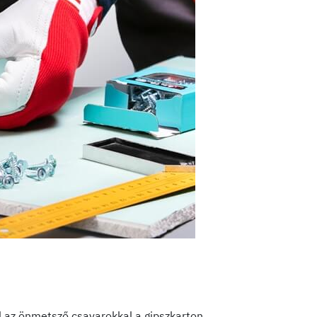
el az önmetsző csavarokkal a gipszkarton