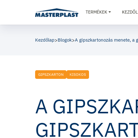
TERMÉKEK
KEZDŐL
Kezdőlap
>
Blogok
>
A gipszkartonozás menete, a g
GIPSZKARTON
KISOKOS
A GIPSZKA
GIPSZKAR