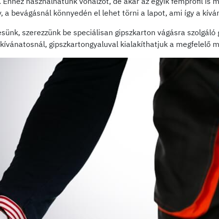
 Ehhez használhatunk vonalzót, de akár az egyik fémprofil is m
, a bevágásnál könnyedén el lehet törni a lapot, ami így a kív
ünk, szerezzünk be speciálisan gipszkarton vágásra szolgáló 
ívánatosnál, gipszkartongyaluval kialakíthatjuk a megfelelő m