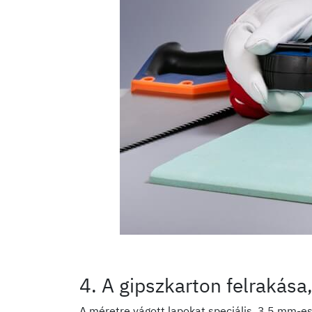
4. A gipszkarton felrakása
A méretre vágott lapokat speciális, 3,5 mm-e