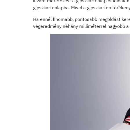
kívánt méretezést a gipszkartonlap előoldalán.
gipszkartonlapba. Mivel a gipszkarton törékeny
Ha ennél finomabb, pontosabb megoldást keres
végeredmény néhány milliméterrel nagyobb a k