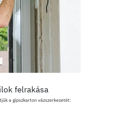
ilok felrakása
etjük a gipszkarton vázszerkezetét: