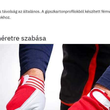
távolság az általános. A gipszkartonprofilokból készített fémv
okhoz.
méretre szabása