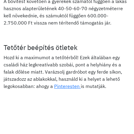
A bővítést követően a gyerekek számától függően a lakás
hasznos alapterületének 40-50-60-70 négyzetméterre
kell növekednie, és számuktól függően 600.000-
2.750.000 Ft vissza nem térítendő támogatás jár.
Tetőtér beépítés ötletek
Hozd ki a maximumot a tetőtérből! Ezek általában egy
családi ház legkreatívabb szobái, pont a helyhiány és a
falak dőlése miatt. Varázsolj gardróbot egy ferde síkon,
játszadozz az ablakokkal, használd ki a helyet a lehető
legokosabban: ahogy a
Pinteresten
is mutatják.