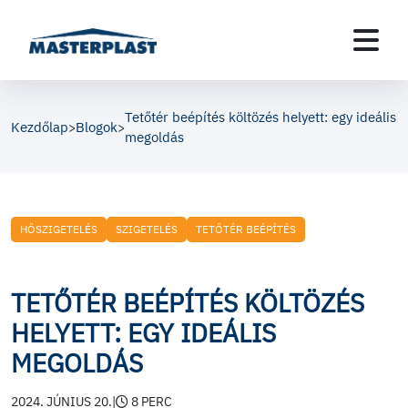
Tetőtér beépítés költözés helyett: egy ideális
Kezdőlap
Blogok
>
>
megoldás
HŐSZIGETELÉS
SZIGETELÉS
TETŐTÉR BEÉPÍTÉS
TETŐTÉR BEÉPÍTÉS KÖLTÖZÉS
HELYETT: EGY IDEÁLIS
MEGOLDÁS
2024. JÚNIUS 20.
|
8 PERC