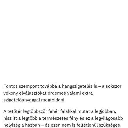
Fontos szempont továbbá a hangszigetelés is – a sokszor
vékony elválasztókat érdemes valami extra
szigetelőanyaggal megtoldani.
A tetőtér legtöbbször fehér falakkal mutat a legjobban,
hisz itt a legtöbb a természetes fény és ez a legvilágosabb
helyiség a házban – és ezen nem is feltétlenül szükséges