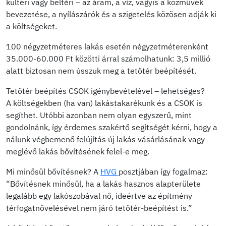
kültéri vagy beltéri – az áram, a víz, vagyis a közművek
bevezetése, a nyílászárók és a szigetelés közösen adják ki
a költségeket.
100 négyzetméteres lakás esetén négyzetméterenként
35.000-60.000 Ft közötti árral számolhatunk: 3,5 millió
alatt biztosan nem ússzuk meg a tetőtér beépítését.
Tetőtér beépítés CSOK igénybevételével – lehetséges?
A költségekben (ha van) lakástakarékunk és a CSOK is
segíthet. Utóbbi azonban nem olyan egyszerű, mint
gondolnánk, így érdemes szakértő segítségét kérni, hogy a
nálunk végbemenő felújítás új lakás vásárlásának vagy
meglévő lakás bővítésének felel-e meg.
Mi minősül bővítésnek? A
HVG
posztjában így fogalmaz:
“Bővítésnek minősül, ha a lakás hasznos alapterülete
legalább egy lakószobával nő, ideértve az építmény
térfogatnövelésével nem járó tetőtér-beépítést is.”