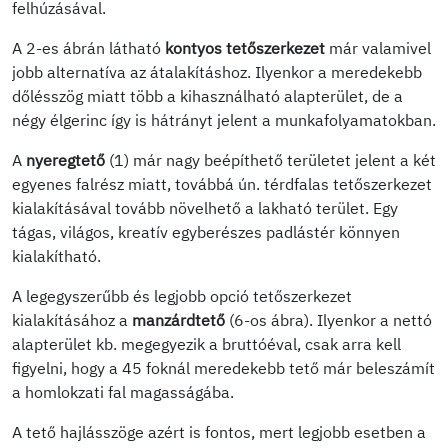
felhúzásával.
A 2-es ábrán látható
kontyos tetőszerkezet
már valamivel
jobb alternatíva az átalakításhoz. Ilyenkor a meredekebb
dőlésszög miatt több a kihasználható alapterület, de a
négy élgerinc így is hátrányt jelent a munkafolyamatokban.
A
nyeregtető
(1) már nagy beépíthető területet jelent a két
egyenes falrész miatt, továbbá ún. térdfalas tetőszerkezet
kialakításával tovább növelhető a lakható terület. Egy
tágas, világos, kreatív egyberészes padlástér könnyen
kialakítható.
A legegyszerűbb és legjobb opció tetőszerkezet
kialakításához a
manzárdtető
(6-os ábra). Ilyenkor a nettó
alapterület kb. megegyezik a bruttóéval, csak arra kell
figyelni, hogy a 45 foknál meredekebb tető már beleszámít
a homlokzati fal magasságába.
A tető hajlásszöge azért is fontos, mert legjobb esetben a