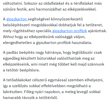
változtatni. Sokszor az oldalfalakat és a térdfalakat más
színűre festik, ami harmonizálhat az elképzelésekkel.
A
gipszkarton
segítségével könnyűszerkezetű
belsőépítészeti megoldásokkal dobhatjuk fel a tetőteret,
mely rögzítéséhez speciális
gipszkarton profilok
ajánlottak.
Ahhoz hogy az elképzelésünk valósággá váljon,
elengedhetetlen a gipszkarton profilok használata.
A padlás beépítés nagy hátránya, hogy legtöbbször csak
egyedileg készített bútorokkal valósíthatóak meg az
elképzeléseink, ami miatt még többet kell majd szánnunk
a tetőtér beépítésre.
A tetőablakokat célszerű egymással szemben elhelyezni,
így a szellőzés sokkal effektívebben megoldható a
lakrészben. Főleg nyári napokon, a meleg levegő sokkal
hamarabb távozik a tetőtérből.