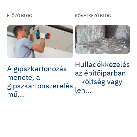
ELŐZŐ BLOG
KÖVETKEZŐ BLOG
Hulladékkezelés
A gipszkartonozás
az építőiparban
menete, a
– költség vagy
gipszkartonszerelés
leh...
mű...