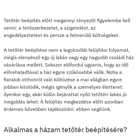
Tetőtér beépítés előtt megannyi tényezőt figyelembe kell
venni: a tetőszerkezetet, a szigetelést, az
engedélyeztetést és persze a felmerülő költségeket.
A tetőtér beépítése nem a legolcsóbb felújítási folyamat,
mégis elenyésző egy új lakás vagy egy nagyobb családi ház
vásárlása mellett. Sokszor előfordul ugyanis, hogy az idő
előrehaladtával a ház egyre szűkösebbé válik. Noha a
fiatalok otthonról való költözése a mai világban egyre
jobban kitolódik, mégis igénylik a személyes életteret:
ilyenkor egy, akár külön bejárattal nyíló tetőtéri lakás jó
megoldás lehet. A felújítás megkezdése előtt azonban
érdemes bővebben tájékozódni: ebben segítünk.
Alkalmas a házam tetőtér beépítésére?