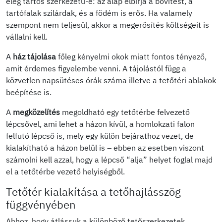
elég tartós szerkezetű-e: az alap elbírja a bővítést, a
tartófalak szilárdak, és a födém is erős. Ha valamely
szempont nem teljesül, akkor a megerősítés költségeit is
vállalni kell.
A
ház tájolása
főleg kényelmi okok miatt fontos tényező,
amit érdemes figyelembe venni. A tájolástól függ a
közvetlen napsütéses órák száma illetve a tetőtéri ablakok
beépítése is.
A
megközelítés
megoldható egy tetőtérbe felvezető
lépcsővel, ami lehet a házon kívül, a homlokzati falon
felfutó lépcső is, mely egy külön bejárathoz vezet, de
kialakítható a házon belül is – ebben az esetben viszont
számolni kell azzal, hogy a lépcső “alja” helyet foglal majd
el a tetőtérbe vezető helyiségből.
Tetőtér kialakítása a tetőhajlásszög
függvényében
Ahhoz, hogy átlássuk a különböző tetőszerkezetek