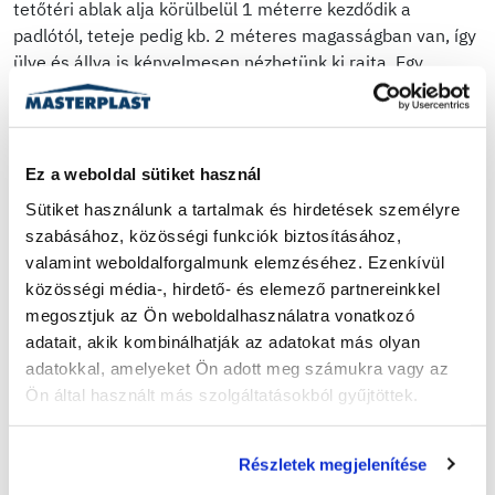
tetőtéri ablak alja körülbelül 1 méterre kezdődik a
padlótól, teteje pedig kb. 2 méteres magasságban van, így
ülve és állva is kényelmesen nézhetünk ki rajta. Egy
otthonos, világos padlástér kialakításához az egyik
legszükségesebb a jó tetőablak beépítés.
Ez a weboldal sütiket használ
A tetőtér szigetelés fontossága
Sütiket használunk a tartalmak és hirdetések személyre 
szabásához, közösségi funkciók biztosításához, 
Egy nem beépített padlástérben általában a szigetelés
valamint weboldalforgalmunk elemzéséhez. Ezenkívül 
sem tökéletes még, a beépítés után pedig 2-3
közösségi média-, hirdető- és elemező partnereinkkel 
kategóriával jobb energiahatékonyság is elérhető.
megosztjuk az Ön weboldalhasználatra vonatkozó 
Legegyszerűbben egy hőkamerás vizsgálattal lehet
adatait, akik kombinálhatják az adatokat más olyan 
feltérképezni a tetőtér “gyengepontjait”: a szigetelést a
adatokkal, amelyeket Ön adott meg számukra vagy az 
betonkoszorúknál, a pilléreknél, az áthidalásoknál.
Ön által használt más szolgáltatásokból gyűjtöttek.
A szigetelés nem csak azért fontos, hogy a tetőtér kizárja a
téli hideget és enyhítse a nyári hőséget, de a
Részletek megjelenítése
pénztárcánkhoz is kíméletesebb, egy minőségi, drágább