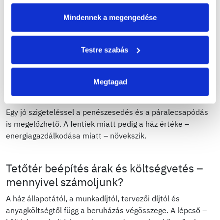
szigetelés, hogy aztán a havi számlák alacsonyabbak
maradjanak.
Mindennek a megengedése
A megfelelő tetőtér szigeteléséhez fontos a tető, az
oldalfalak és a padló megfelelő szigetelése. A tetőtér
Testre szabás
szigeteléséhez tetőfólia és
üveggyapot
szükséges, az
oldalfalon
EPS
(a koszorúnál
XPS
) vagy
kőzetgyapot
, míg a
padló szigetelésére XPS-t vagy lépésálló hungarocellt
Megtagad
ajánljuk.
Egy jó szigeteléssel a penészesedés és a páralecsapódás
is megelőzhető. A fentiek miatt pedig a ház értéke –
energiagazdálkodása miatt – növekszik.
Tetőtér beépítés árak és költségvetés –
mennyivel számoljunk?
A ház állapotától, a munkadíjtól, tervezői díjtól és
anyagköltségtől függ a beruházás végösszege. A lépcső –