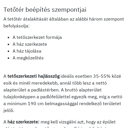
Tetőtér beépítés szempontjai
A tetőtér átalakítását általában az alábbi három szempont
befolyásolja:
A tetőszerkezet formája
A ház szerkezete
A ház tájolása
A megközelítés
A
tetőszerkezeti hajlásszög
ideális esetben 35-55% közé
esik és minél meredekebb, annál több lesz a nettó
alapterület a padlástérben. A bruttó alapterület
tulajdonképpen a padlófelülettel egyezik meg, míg a nettó
a minimum 190 cm belmagassággal rendelkező területet
jelöli.
A
ház szerkezete:
meg kell vizsgálni azt, hogy az épület