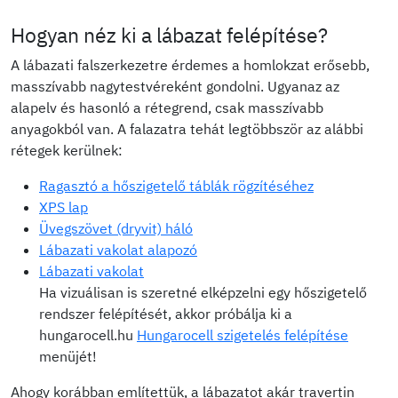
Hogyan néz ki a lábazat felépítése?
A lábazati falszerkezetre érdemes a homlokzat erősebb,
masszívabb nagytestvéreként gondolni. Ugyanaz az
alapelv és hasonló a rétegrend, csak masszívabb
anyagokból van. A falazatra tehát legtöbbször az alábbi
rétegek kerülnek:
Ragasztó a hőszigetelő táblák rögzítéséhez
XPS lap
Üvegszövet (dryvit) háló
Lábazati vakolat alapozó
Lábazati vakolat
Ha vizuálisan is szeretné elképzelni egy hőszigetelő
rendszer felépítését, akkor próbálja ki a
hungarocell.hu
Hungarocell szigetelés felépítése
menüjét!
Ahogy korábban említettük, a lábazatot akár travertin