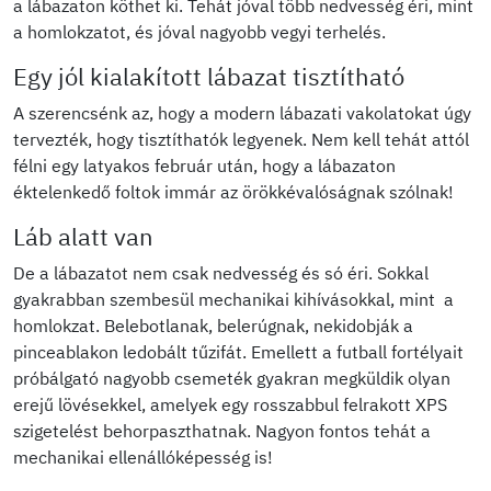
a lábazaton köthet ki. Tehát jóval több nedvesség éri, mint
a homlokzatot, és jóval nagyobb vegyi terhelés.
Egy jól kialakított lábazat tisztítható
A szerencsénk az, hogy a modern lábazati vakolatokat úgy
tervezték, hogy tisztíthatók legyenek. Nem kell tehát attól
félni egy latyakos február után, hogy a lábazaton
éktelenkedő foltok immár az örökkévalóságnak szólnak!
Láb alatt van
De a lábazatot nem csak nedvesség és só éri. Sokkal
gyakrabban szembesül mechanikai kihívásokkal, mint a
homlokzat. Belebotlanak, belerúgnak, nekidobják a
pinceablakon ledobált tűzifát. Emellett a futball fortélyait
próbálgató nagyobb csemeték gyakran megküldik olyan
erejű lövésekkel, amelyek egy rosszabbul felrakott XPS
szigetelést behorpaszthatnak. Nagyon fontos tehát a
mechanikai ellenállóképesség is!