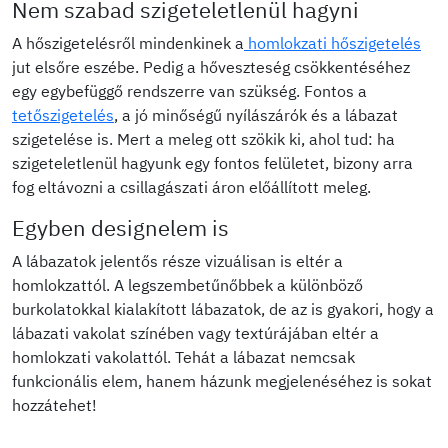
Nem szabad szigeteletlenül hagyni
A hőszigetelésről mindenkinek a
homlokzati hőszigetelés
jut elsőre eszébe. Pedig a hőveszteség csökkentéséhez
egy egybefüggő rendszerre van szükség. Fontos a
tetőszigetelés
, a jó minőségű nyílászárók és a lábazat
szigetelése is. Mert a meleg ott szökik ki, ahol tud: ha
szigeteletlenül hagyunk egy fontos felületet, bizony arra
fog eltávozni a csillagászati áron előállított meleg.
Egyben designelem is
A lábazatok jelentős része vizuálisan is eltér a
homlokzattól. A legszembetűnőbbek a különböző
burkolatokkal kialakított lábazatok, de az is gyakori, hogy a
lábazati vakolat színében vagy textúrájában eltér a
homlokzati vakolattól. Tehát a lábazat nemcsak
funkcionális elem, hanem házunk megjelenéséhez is sokat
hozzátehet!