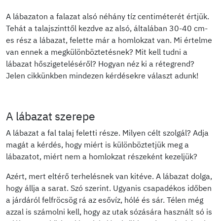
A lábazaton a falazat alsó néhány tíz centiméterét értjük.
Tehát a talajszinttől kezdve az alsó, általában 30-40 cm-
es rész a lábazat, felette már a homlokzat van. Mi értelme
van ennek a megkülönböztetésnek? Mit kell tudni a
lábazat hőszigeteléséről? Hogyan néz ki a rétegrend?
Jelen cikkünkben mindezen kérdésekre választ adunk!
A lábazat szerepe
A lábazat a fal talaj feletti része. Milyen célt szolgál? Adja
magát a kérdés, hogy miért is különböztetjük meg a
lábazatot, miért nem a homlokzat részeként kezeljük?
Azért, mert eltérő terhelésnek van kitéve. A lábazat dolga,
hogy állja a sarat. Szó szerint. Ugyanis csapadékos időben
a járdáról felfröcsög rá az esővíz, hólé és sár. Télen még
azzal is számolni kell, hogy az utak sózására használt só is