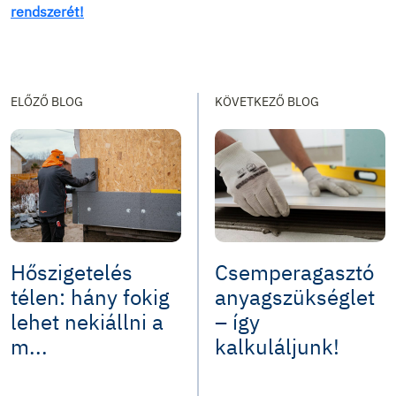
rendszerét!
ELŐZŐ BLOG
KÖVETKEZŐ BLOG
Hőszigetelés
Csemperagasztó
télen: hány fokig
anyagszükséglet
lehet nekiállni a
– így
m...
kalkuláljunk!