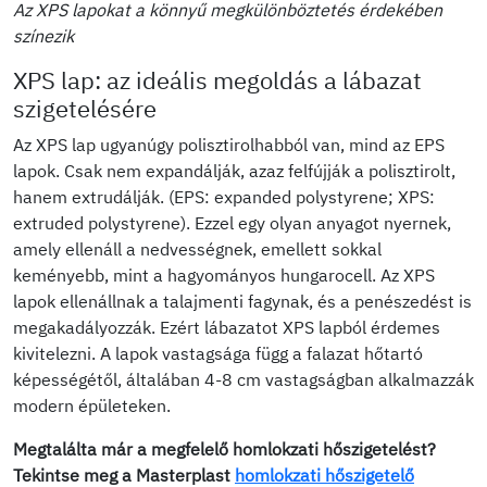
Az XPS lapokat a könnyű megkülönböztetés érdekében
színezik
XPS lap: az ideális megoldás a lábazat
szigetelésére
Az XPS lap ugyanúgy polisztirolhabból van, mind az EPS
lapok. Csak nem expandálják, azaz felfújják a polisztirolt,
hanem extrudálják. (EPS: expanded polystyrene; XPS:
extruded polystyrene). Ezzel egy olyan anyagot nyernek,
amely ellenáll a nedvességnek, emellett sokkal
keményebb, mint a hagyományos hungarocell. Az XPS
lapok ellenállnak a talajmenti fagynak, és a penészedést is
megakadályozzák. Ezért lábazatot XPS lapból érdemes
kivitelezni. A lapok vastagsága függ a falazat hőtartó
képességétől, általában 4-8 cm vastagságban alkalmazzák
modern épületeken.
Megtalálta már a megfelelő homlokzati hőszigetelést?
Tekintse meg a Masterplast
homlokzati hőszigetelő