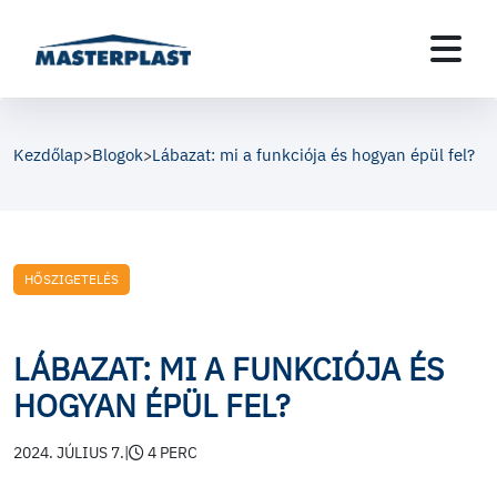
Kezdőlap
Blogok
Lábazat: mi a funkciója és hogyan épül fel?
>
>
HŐSZIGETELÉS
LÁBAZAT: MI A FUNKCIÓJA ÉS
HOGYAN ÉPÜL FEL?
2024. JÚLIUS 7.
|
4 PERC