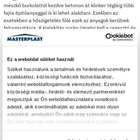
mészkő burkolattól kezdve betonon át klinker tégláig több
fajta építőanyaggal is ki lehet alakítani. Ezekben az
esetekben a hőszigetelés fölé ezek az anyagok kerülnek
felragasztásra. A kialakítás során ügyelni kell a ragasztó és
az egész rendszer megfelelő teherbíró képességére,
ugyanis mindezen díszítőelemek nehezek, és könnyen
leszakadhatnak a falról, ha nincsenek megfelelően
rögzítve.
Ez a weboldal sütiket használ
Sütiket használunk a tartalmak és hirdetések személyre 
Visszatérve a bemutatott rétegrendre: a lábazati
szabásához, közösségi funkciók biztosításához, 
vakolatról annyit érdemes tudni, hogy egy kifejezetten
valamint weboldalforgalmunk elemzéséhez. Ezenkívül 
ellenálló anyagösszetételű, kemény, mosható vakolat. De
közösségi média-, hirdető- és elemező partnereinkkel 
mit tud a hőszigetelésre használt XPS lap?
megosztjuk az Ön weboldalhasználatra vonatkozó 
adatait, akik kombinálhatják az adatokat más olyan 
adatokkal, amelyeket Ön adott meg számukra vagy az 
Ön által használt más szolgáltatásokból gyűjtöttek.